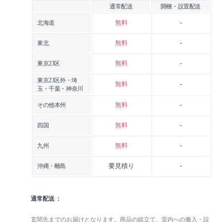
通常配送
開梱・設置配送
無料
-
北海道
無料
-
東北
無料
-
東京23区
東京23区外・埼
無料
-
玉・千葉・神奈川
無料
-
その他本州
無料
-
四国
無料
-
九州
要見積り
-
沖縄・離島
通常配送
玄関先までのお届けとなります。商品の組立て、室内への搬入・設