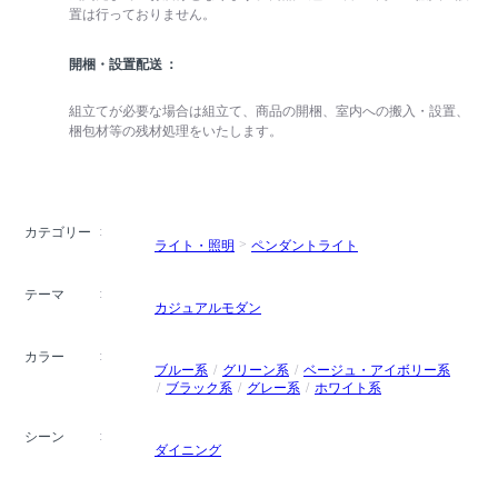
置は行っておりません。
開梱・設置配送
組立てが必要な場合は組立て、商品の開梱、室内への搬入・設置、
梱包材等の残材処理をいたします。
カテゴリー
ライト・照明
ペンダントライト
テーマ
カジュアルモダン
カラー
ブルー系
グリーン系
ベージュ・アイボリー系
ブラック系
グレー系
ホワイト系
シーン
ダイニング