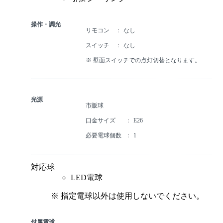
操作・調光
リモコン
なし
スイッチ
なし
※ 壁面スイッチでの点灯切替となります。
光源
市販球
口金サイズ
E26
必要電球個数
1
対応球
LED電球
※ 指定電球以外は使用しないでください。
付属電球