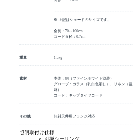
※ 上記はシェードのサイズです。
全長：70～100cm
コード直径：0.7cm
重量
1.5kg
素材
本体：鋼（ファインホワイト塗装）
グローブ：ガラス（乳白色消し）、リネン（亜
麻）
コード：キャプタイヤコード
その他
傾斜天井用フランジ対応
照明取付け仕様
引掛シーリング