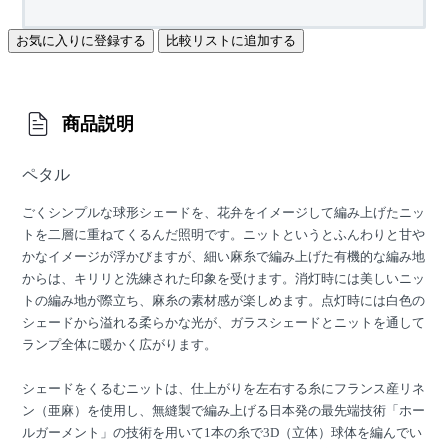
お気に入りに登録する
比較リストに追加する
商品説明
ペタル
ごくシンプルな球形シェードを、花弁をイメージして編み上げたニッ
トを二層に重ねてくるんだ照明です。ニットというとふんわりと甘や
かなイメージが浮かびますが、細い麻糸で編み上げた有機的な編み地
からは、キリリと洗練された印象を受けます。消灯時には美しいニッ
トの編み地が際立ち、麻糸の素材感が楽しめます。点灯時には白色の
シェードから溢れる柔らかな光が、ガラスシェードとニットを通して
ランプ全体に暖かく広がります。
シェードをくるむニットは、仕上がりを左右する糸にフランス産リネ
ン（亜麻）を使用し、無縫製で編み上げる日本発の最先端技術「ホー
ルガーメント」の技術を用いて1本の糸で3D（立体）球体を編んでい