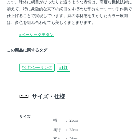
ます。球体に網目がぴったりと這うような表情は、高度な機械技術に
加えて、特に象徴的な真下の網目をすぼめた部分を一つ一つ手作業で
仕上げることで実現しています。麻の素材感を生かしたカラー展開
は、多色を組み合わせても美しくまとまります。
#ベーシックモダン
この商品に関するタグ
#引掛シーリング
#1灯
サイズ・仕様
サイズ
幅
25cm
奥行
25cm
高さ
26cm