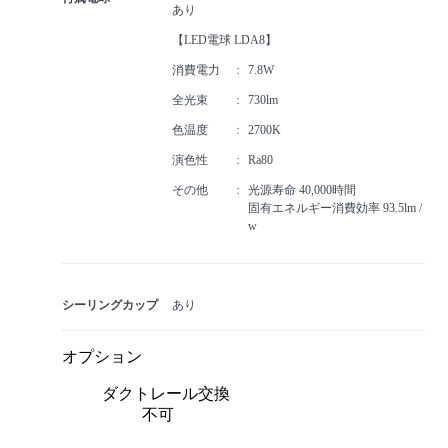
あり
【LED電球 LDA8】
消費電力
7.8W
全光束
730lm
色温度
2700K
演色性
Ra80
その他
光源寿命 40,000時間
固有エネルギー消費効率 93.5lm /
w
シーリングカップ
あり
オプション
ダクトレール交換
不可