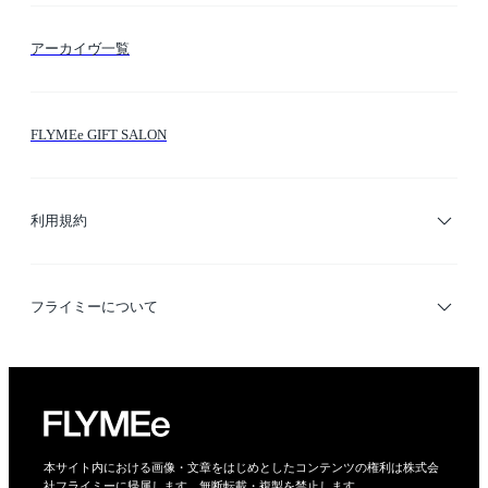
FLYMEeマイル
テーマ検索
アーカイヴ一覧
お問い合わせ
シーン検索
FLYMEe GIFT SALON
サイトマップ
ブランド・ショップ検索
利用規約
デザイナー検索
利用規約
フライミーについて
プライバシーポリシー
運営会社
特定商取引法に基づく表示
会社概要
本サイト内における画像・文章をはじめとしたコンテンツの権利は株式会
社フライミーに帰属します。無断転載・複製を禁止します。