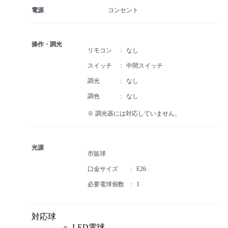
電源
コンセント
操作・調光
リモコン
なし
スイッチ
中間スイッチ
調光
なし
調色
なし
※ 調光器には対応していません。
光源
市販球
口金サイズ
E26
必要電球個数
1
対応球
LED電球