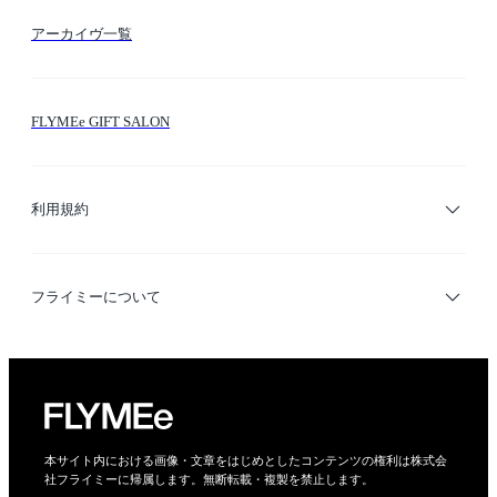
テーマ検索
アーカイヴ一覧
お問い合わせ
シーン検索
FLYMEe GIFT SALON
サイトマップ
ブランド・ショップ検索
利用規約
デザイナー検索
利用規約
フライミーについて
プライバシーポリシー
運営会社
特定商取引法に基づく表示
会社概要
本サイト内における画像・文章をはじめとしたコンテンツの権利は株式会
社フライミーに帰属します。無断転載・複製を禁止します。