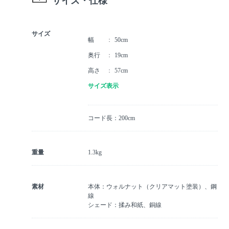
サイズ・仕様
サイズ
幅
50cm
奥行
19cm
高さ
57cm
サイズ表示
コード長：200cm
重量
1.3kg
素材
本体：ウォルナット（クリアマット塗装）、鋼
線
シェード：揉み和紙、銅線