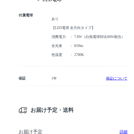
付属電球
あり
【LED電球 全方向タイプ】
消費電力
7.8W（白熱電球対比60W相当）
全光束
810lm
色温度
2700K
保証
1年
保証について
お届け予定・送料
お届け予定
詳細