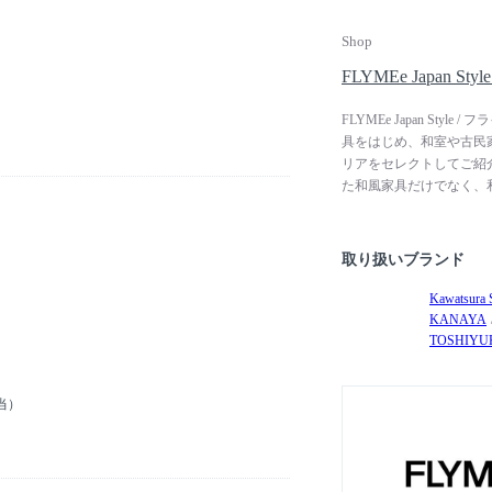
Shop
FLYMEe Japan 
FLYMEe Japan S
具をはじめ、和室や古民
リアをセレクトしてご紹
た和風家具だけでなく、
和モダンの家具や照明、
ん、洋室でもお使いいた
取り扱いブランド
Kawatsura 
KANAYA
TOSHIYUK
当）