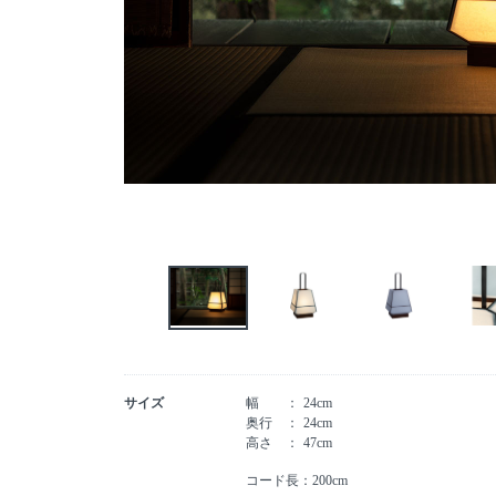
サイズ
幅
24cm
奥行
24cm
高さ
47cm
コード長：200cm