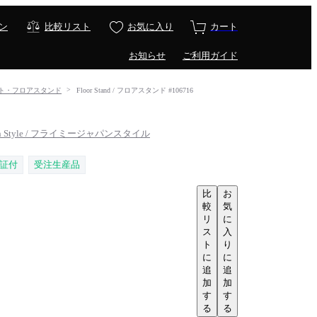
ン
比較リスト
お気に入り
カート
お知らせ
ご利用ガイド
アライト・フロアスタンド
Floor Stand / フロアスタンド #106716
pan Style / フライミージャパンスタイル
証付
受注生産品
比
お
較
気
リ
に
ス
入
ト
り
に
に
追
追
加
加
す
す
る
る