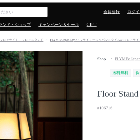
会員登録
ログイ
ランド・ショップ
キャンペーン＆セール
GIFT
フロアライト・フロアスタンド
FLYMEe Japan Style / フライミージャパンスタイルのフロ
Shop
FLYMEe Ja
送料無料
保
Floor Stand
#106716