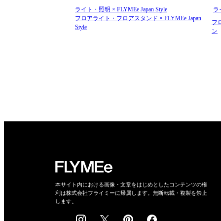
ライト・照明 × FLYMEe Japan Style
ラ
フロアライト・フロアスタンド × FLYMEe Japan
フ
Style
ン
本サイト内における画像・文章をはじめとしたコンテンツの権
利は株式会社フライミーに帰属します。無断転載・複製を禁止
します。