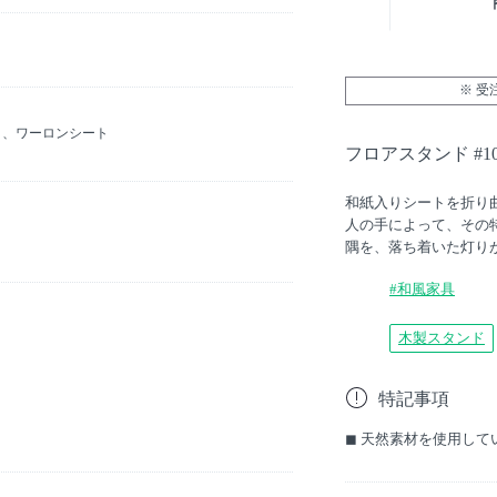
※ 
）、ワーロンシート
フロアスタンド #10
和紙入りシートを折り
人の手によって、その
隅を、落ち着いた灯り
#和風家具
木製スタンド
特記事項
◼︎ 天然素材を使用し