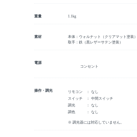
重量
1.1kg
素材
本体：ウォルナット（クリアマット塗装
取手：鉄（黒レザーサテン塗装）
電源
コンセント
操作・調光
リモコン
なし
スイッチ
中間スイッチ
調光
なし
調色
なし
※ 調光器には対応していません。