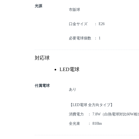
光源
市販球
口金サイズ
E26
必要電球個数
1
対応球
LED電球
付属電球
あり
【LED電球 全方向タイプ】
消費電力
7.8W（白熱電球対比60W相
全光束
810lm