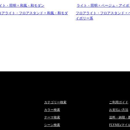
イト・照明 × 和風・和モダン
ライト・照明 × ベージュ・アイ
ロアライト・フロアスタンド × 和風・和モダ
フロアライト・フロアスタンド × 
イボリー系
カテゴリー検索
ご利用ガイド
カラー検索
お支払い方法
テーマ検索
送料・納期・
シーン検索
FLYMEeマイ