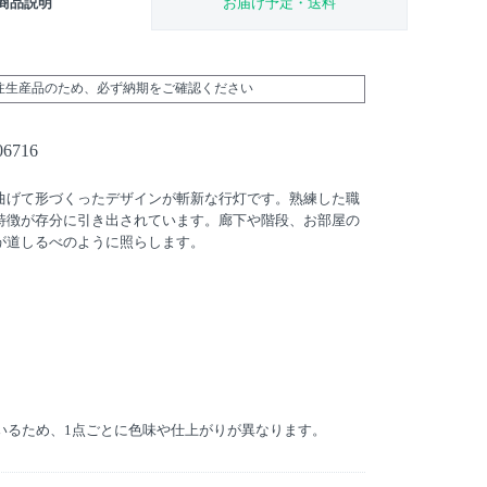
商品説明
お届け予定・送料
受注生産品のため、必ず納期をご確認ください
6716
曲げて形づくったデザインが斬新な行灯です。熟練した職
特徴が存分に引き出されています。廊下や階段、お部屋の
が道しるべのように照らします。
ているため、1点ごとに色味や仕上がりが異なります。