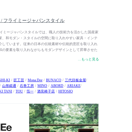
Style / フライミージャパンスタイル
tyle / フライミージャパンスタイルでは、職人の技術力を活かした国産家
家、和モダン・スタイルの空間に取り入れやすい家具・インテ
介しています。従来の日本の伝統素材や伝統的意匠を取り入れ
和の要素を取り入れながらもモダンデザインとして昇華させた
伝統技術を現代に用いたテーブルウェアなど、和室はもちろ
…もっと見る
だける家具・インテリアを幅広く取り揃えています。
SHI-KI
匠工芸
Mona.Dee
BUNACO
三代目板金屋
山形緞通
石巻工房
MINO
ABORD
ARIAKE
I TANI
TOU
箔一
酒見椅子店
HITOSIO