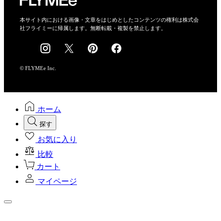
特定商取引法に基づく表示
会社概要
本サイト内における画像・文章をはじめとしたコンテンツの権利は株式会
社フライミーに帰属します。無断転載・複製を禁止します。
採用情報
© FLYMEe Inc.
ホーム
探す
お気に入り
比較
カート
マイページ