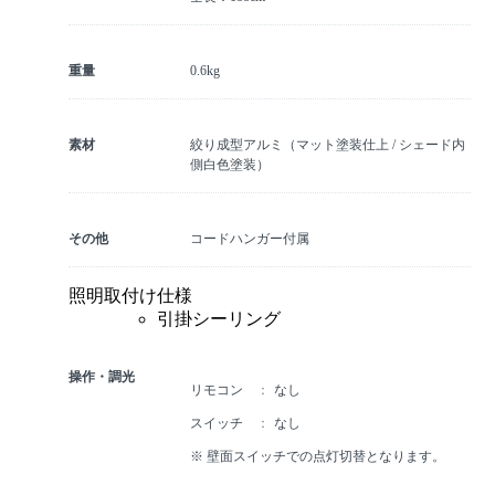
重量
0.6kg
素材
絞り成型アルミ（マット塗装仕上 / シェード内
側白色塗装）
その他
コードハンガー付属
照明取付け仕様
引掛シーリング
操作・調光
リモコン
なし
スイッチ
なし
※ 壁面スイッチでの点灯切替となります。