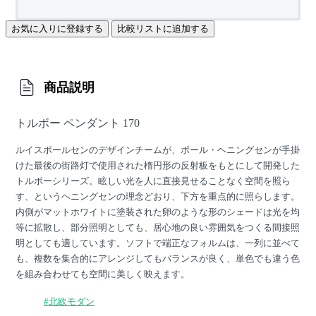
お気に入りに登録する
比較リストに追加する
商品説明
トルボー ペンダント 170
ルイスポールセンのデザインチームが、ポール・ヘニングセンが手掛
けた最後の街路灯で使用された楕円形の反射板をもとにして開発した
トルボーシリーズ。眩しい光を人に直接見せることなく空間を照ら
す、というヘニングセンの理念どおり、下方を重点的に照らします。
内側がマットホワイトに塗装された卵のような形のシェードは光を均
等に拡散し、部分照明としても、居心地の良い雰囲気をつくる間接照
明としても適しています。ソフトで端正なフォルムは、一列に並べて
も、複数を集合的にアレンジしてもバランスが良く、単色でも違う色
を組み合わせても空間に美しく映えます。
#北欧モダン