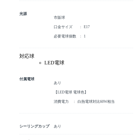
光源
市販球
口金サイズ
E17
必要電球個数
1
対応球
LED電球
付属電球
あり
【LED電球 電球⾊】
消費電力
白熱電球対比60W相当
シーリングカップ
あり