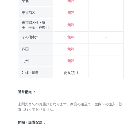
無料
-
東北
無料
-
東京23区
東京23区外・埼
無料
-
玉・千葉・神奈川
無料
-
その他本州
無料
-
四国
無料
-
九州
要見積り
-
沖縄・離島
通常配送
玄関先までのお届けとなります。商品の組立て、室内への搬入・設
置は行っておりません。
開梱・設置配送