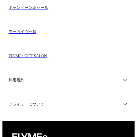
送料・納期・配送
カラー検索
キャンペーン＆セール
FLYMEeマイル
テーマ検索
アーカイヴ一覧
お問い合わせ
シーン検索
FLYMEe GIFT SALON
サイトマップ
ブランド・ショップ検索
利用規約
デザイナー検索
利用規約
フライミーについて
プライバシーポリシー
運営会社