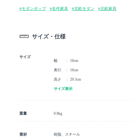
#モダンポップ
#名作家具
#北欧モダン
#北欧家具
サイズ・仕様
サイズ
幅
16cm
奥行
16cm
高さ
29.3cm
サイズ表示
重量
0.8kg
素材
樹脂、スチール