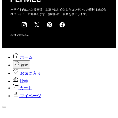
特定商取引法に基づく表示
会社概要
本サイト内における画像・文章をはじめとしたコンテンツの権利は株式会
社フライミーに帰属します。無断転載・複製を禁止します。
採用情報
© FLYMEe Inc.
ホーム
探す
お気に入り
比較
カート
マイページ