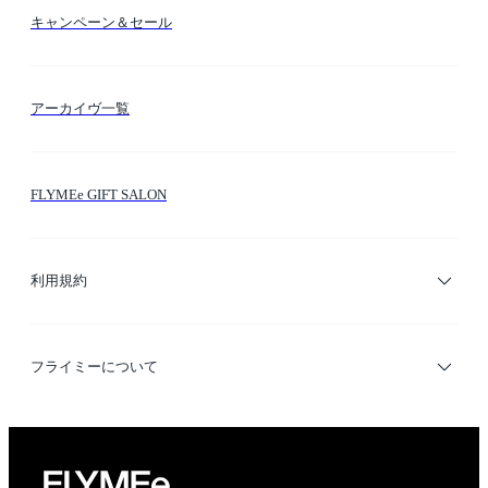
カラー検索
キャンペーン＆セール
FLYMEeマイル
テーマ検索
アーカイヴ一覧
お問い合わせ
シーン検索
FLYMEe GIFT SALON
サイトマップ
ブランド・ショップ検索
利用規約
デザイナー検索
利用規約
フライミーについて
プライバシーポリシー
運営会社