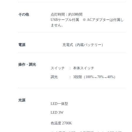
その他
点灯時間：約10時間
USBケーブル付属 ※ ACアダプターは付属し
ません。
電源
充電式（内蔵バッテリー）
操作・調光
スイッチ
本体スイッチ
調光
3段階（100%→70%→40%）
光源
LED一体型
LED 3W
色温度 2700K