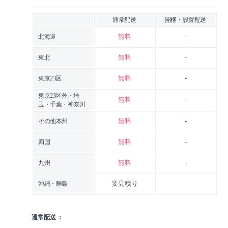
通常配送
開梱・設置配送
無料
-
北海道
無料
-
東北
無料
-
東京23区
東京23区外・埼
無料
-
玉・千葉・神奈川
無料
-
その他本州
無料
-
四国
無料
-
九州
要見積り
-
沖縄・離島
通常配送