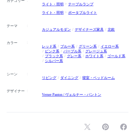
カテゴリー
ライト・照明
テーブルランプ
ライト・照明
ポータブルライト
テーマ
カジュアルモダン
デザイナーズ家具
北欧
カラー
レッド系
ブルー系
グリーン系
イエロー系
ピンク系
パープル系
グレージュ系
ブラック系
グレー系
ホワイト系
ゴールド系
シルバー系
シーン
リビング
ダイニング
寝室・ベッドルーム
デザイナー
Verner Panton / ヴェルナー・パントン