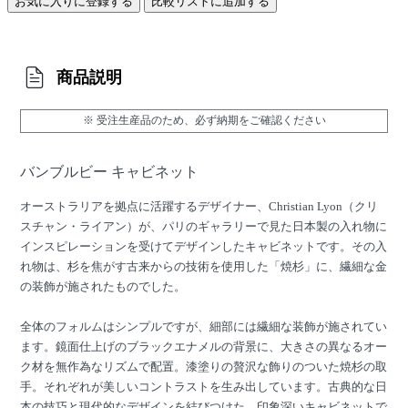
お気に入りに登録する
比較リストに追加する
商品説明
※ 受注生産品のため、必ず納期をご確認ください
バンブルビー キャビネット
オーストラリアを拠点に活躍するデザイナー、Christian Lyon（クリ
スチャン・ライアン）が、パリのギャラリーで見た日本製の入れ物に
インスピレーションを受けてデザインしたキャビネットです。その入
れ物は、杉を焦がす古来からの技術を使用した「焼杉」に、繊細な金
の装飾が施されたものでした。
全体のフォルムはシンプルですが、細部には繊細な装飾が施されてい
ます。鏡面仕上げのブラックエナメルの背景に、大きさの異なるオー
ク材を無作為なリズムで配置。漆塗りの贅沢な飾りのついた焼杉の取
手。それぞれが美しいコントラストを生み出しています。古典的な日
本の技巧と現代的なデザインを結びつけた、印象深いキャビネットで