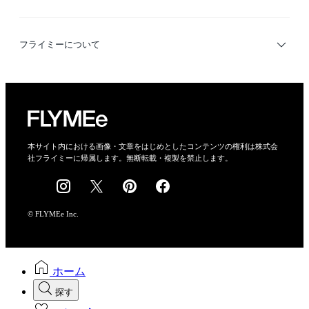
デザイナー検索
利用規約
フライミーについて
プライバシーポリシー
運営会社
特定商取引法に基づく表示
会社概要
本サイト内における画像・文章をはじめとしたコンテンツの権利は株式会
社フライミーに帰属します。無断転載・複製を禁止します。
採用情報
© FLYMEe Inc.
ホーム
探す