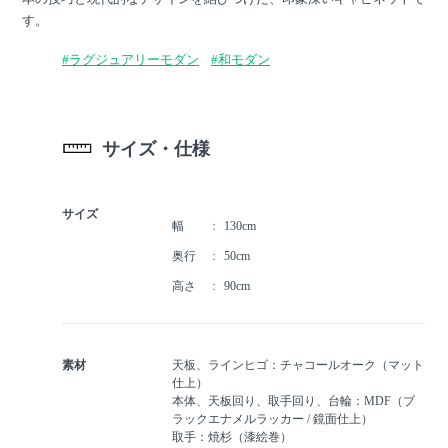
す。
#ラグジュアリーモダン
#和モダン
サイズ・仕様
サイズ
幅
130cm
奥行
50cm
高さ
90cm
素材
天板、ラインヒゴ：チャコールオーク（マット
仕上）
本体、天板回り、取手回り、台輪：MDF（ブ
ラックエナメルラッカー / 鏡面仕上）
取手：焼杉（漆絵巻）