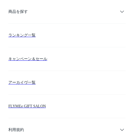
ご利用ガイド
商品を探す
お支払い方法
カテゴリー検索
ランキング一覧
送料・納期・配送
カラー検索
キャンペーン＆セール
FLYMEeマイル
テーマ検索
アーカイヴ一覧
お問い合わせ
シーン検索
FLYMEe GIFT SALON
サイトマップ
ブランド・ショップ検索
利用規約