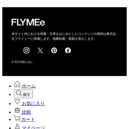
プライバシーポリシー
運営会社
特定商取引法に基づく表示
会社概要
本サイト内における画像・文章をはじめとしたコンテンツの権利は株式会
社フライミーに帰属します。無断転載・複製を禁止します。
採用情報
© FLYMEe Inc.
ホーム
探す
お気に入り
比較
カート
マイページ