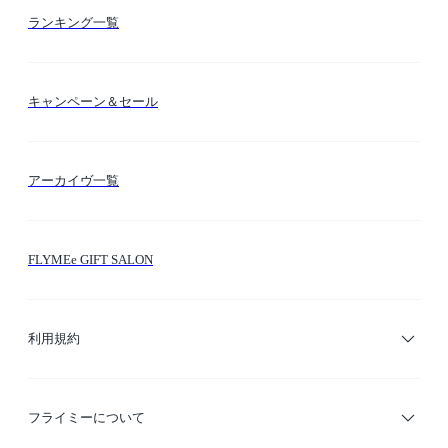
お支払い方法
カテゴリー検索
ランキング一覧
送料・納期・配送
カラー検索
キャンペーン＆セール
FLYMEeマイル
テーマ検索
アーカイヴ一覧
お問い合わせ
シーン検索
FLYMEe GIFT SALON
サイトマップ
ブランド・ショップ検索
利用規約
デザイナー検索
利用規約
フライミーについて