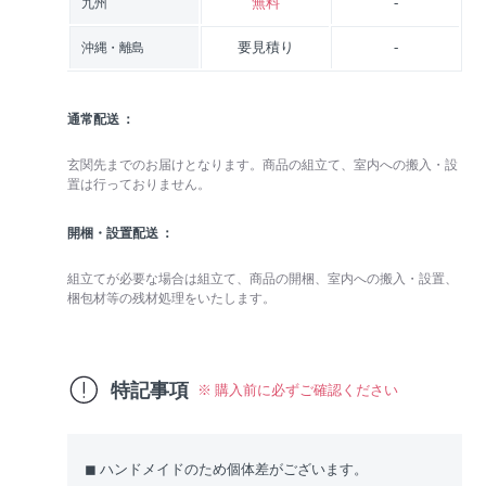
無料
-
九州
要見積り
-
沖縄・離島
通常配送
玄関先までのお届けとなります。商品の組立て、室内への搬入・設
置は行っておりません。
開梱・設置配送
組立てが必要な場合は組立て、商品の開梱、室内への搬入・設置、
梱包材等の残材処理をいたします。
特記事項
※ 購入前に必ずご確認ください
◼︎ ハンドメイドのため個体差がございます。