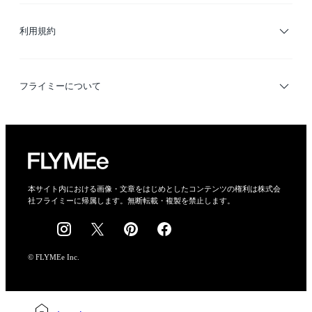
ブランド・ショップ検索
利用規約
デザイナー検索
利用規約
フライミーについて
プライバシーポリシー
運営会社
特定商取引法に基づく表示
会社概要
本サイト内における画像・文章をはじめとしたコンテンツの権利は株式会
社フライミーに帰属します。無断転載・複製を禁止します。
採用情報
© FLYMEe Inc.