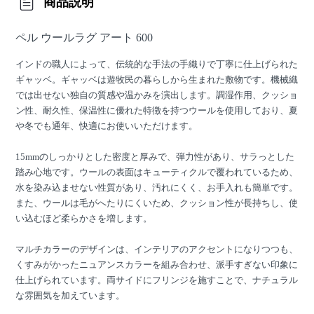
商品説明
ペル ウールラグ アート 600
インドの職人によって、伝統的な手法の手織りで丁寧に仕上げられた
ギャッベ。ギャッベは遊牧民の暮らしから生まれた敷物です。機械織
では出せない独自の質感や温かみを演出します。調湿作用、クッショ
ン性、耐久性、保温性に優れた特徴を持つウールを使用しており、夏
や冬でも通年、快適にお使いいただけます。
15mmのしっかりとした密度と厚みで、弾力性があり、サラっとした
踏み心地です。ウールの表面はキューティクルで覆われているため、
水を染み込ませない性質があり、汚れにくく、お手入れも簡単です。
また、ウールは毛がへたりにくいため、クッション性が長持ちし、使
い込むほど柔らかさを増します。
マルチカラーのデザインは、インテリアのアクセントになりつつも、
くすみがかったニュアンスカラーを組み合わせ、派手すぎない印象に
仕上げられています。両サイドにフリンジを施すことで、ナチュラル
な雰囲気を加えています。