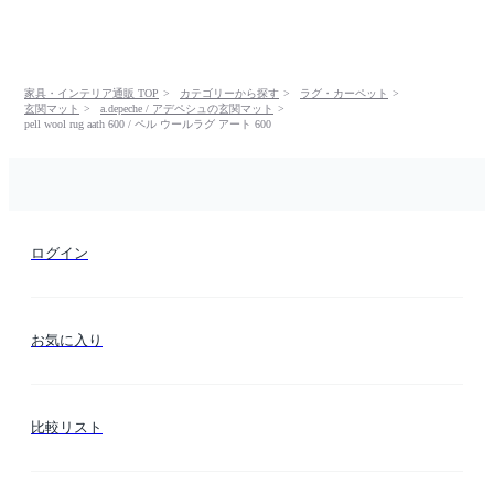
家具・インテリア通販 TOP
カテゴリーから探す
ラグ・カーペット
玄関マット
a.depeche / アデペシュの玄関マット
pell wool rug aath 600 / ペル ウールラグ アート 600
ログイン
お気に入り
比較リスト