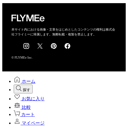
プライバシーポリシー
運営会社
特定商取引法に基づく表示
会社概要
本サイト内における画像・文章をはじめとしたコンテンツの権利は株式会
社フライミーに帰属します。無断転載・複製を禁止します。
採用情報
© FLYMEe Inc.
ホーム
探す
お気に入り
比較
カート
マイページ