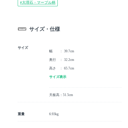
#大理石・マーブル柄
サイズ・仕様
サイズ
幅
39.7cm
奥行
32.2cm
高さ
65.7cm
サイズ表示
天板高：51.5cm
重量
6.93kg