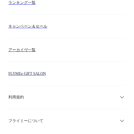
カテゴリー検索
ランキング一覧
送料・納期・配送
カラー検索
キャンペーン＆セール
FLYMEeマイル
テーマ検索
アーカイヴ一覧
お問い合わせ
シーン検索
FLYMEe GIFT SALON
サイトマップ
ブランド・ショップ検索
利用規約
デザイナー検索
利用規約
フライミーについて