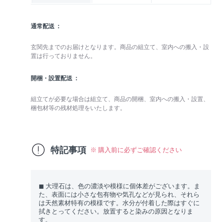
通常配送
玄関先までのお届けとなります。商品の組立て、室内への搬入・設
置は行っておりません。
開梱・設置配送
組立てが必要な場合は組立て、商品の開梱、室内への搬入・設置、
梱包材等の残材処理をいたします。
特記事項
※ 購入前に必ずご確認ください
◼︎ 大理石は、色の濃淡や模様に個体差がございます。ま
た、表面には小さな包有物や気孔などが見られ、それら
は天然素材特有の模様です。水分が付着した際はすぐに
拭きとってください。放置すると染みの原因となりま
す。