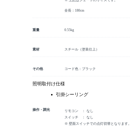
※ 上記はシェードのサイズです。
全長：180cm
重量
0.55kg
素材
スチール（塗装仕上）
その他
コード色：ブラック
照明取付け仕様
引掛シーリング
操作・調光
リモコン
なし
スイッチ
なし
※ 壁面スイッチでの点灯切替となります