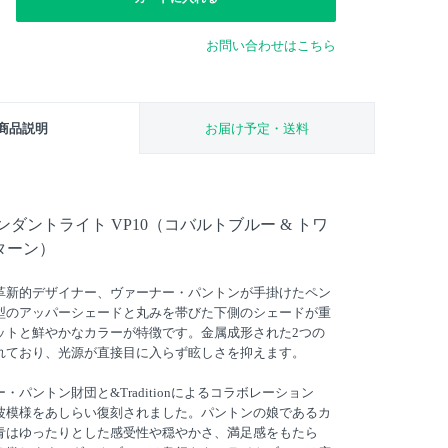
お問い合わせはこちら
商品説明
お届け予定・送料
ダントライト VP10（コバルトブルー & トワ
ターン）
革新的デザイナー、ヴァーナー・パントンが手掛けたペン
型のアッパーシェードと丸みを帯びた下側のシェードが重
ットと鮮やかなカラーが特徴です。金属成形された2つの
れており、光源が直接目に入らず眩しさを抑えます。
パントン財団と&Traditionによるコラボレーション
波模様をあしらい復刻されました。パントンの娘であるカ
青はゆったりとした感受性や穏やかさ、満足感をもたら