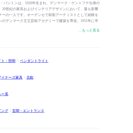
/ ヴェルナー・パントンは、1926年生まれ、デンマーク・ゲントフテ出身の
。20世紀の家具およびインテリアデザインにおいて、最も影響
ナーの一人です。オーデンセで前衛アーティストとして経験を
のデンマーク王立芸術アカデミーで建築を専攻。1951年に卒
セン建築事務所で働き、1955年に自身の建築・デザインスタ
…もっと見る
（ヴィトラ）、Fritz Hansen（フリッツ・ハンセン）、Louis
ポールセン）など、世界的ブランドから家具や照明を数多く発表して
い、革新的で時代の最先端をいくデザインを生み出しました。
な色を演出するプラスチックを使用したデザインが特徴的で
行錯誤の上、1960年に発表されたヴィトラの「Panton
イト・照明
ペンダントライト
ア）」は、世界初のプラスチック一体成型の椅子として、現在でも
ザイナーズ家具
北欧
ルー系
ビング
玄関・エントランス