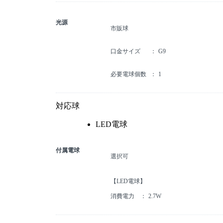
光源
市販球
口金サイズ
G9
必要電球個数
1
対応球
LED電球
付属電球
選択可
【LED電球】
消費電力
2.7W