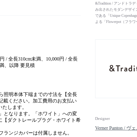
&Tradition / 
み出されたモダンデザイ
である「Unique Cop
よる「Flowerpot
刻しました。1930年代
を得ているデザイナー達
イン・ポートフォリオを
円 / 全長310cm未満、10,000円 / 全長
cm未満、以降 要見積
から照明本体下端までの寸法を【全長
ご記載ください。加工費用のお支払い
いたします。
ク」となります。「ホワイト」への変
Designer
に【ダクトレールプラグ・ホワイト希
Verner Panton
、フランジカバーは付属しません。