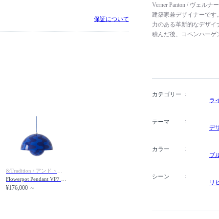
Verner Panton 
建築家兼デザイナーです
保証について
力のある革新的なデザイ
積んだ後、コペンハーゲン
業した後、アルネ・ヤコブ
ジオを設立しました。Vitra
Poulsen（ルイス・
います。様々な素材を使
特に大胆でエキゾチック
す。8年もの歳月を掛けて試
カテゴリー
ラ
Chair（パントンチェ
高い評価を得ています。
テーマ
デ
カラー
ブ
&Tradition / アンドトラディション
シーン
Flowerpot Pendant VP7 / フラワーポット ペンダントライト VP7（コバルトブルー & トワイライトブルーパターン）
リ
¥176,000 ～