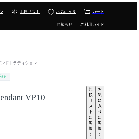
ン
比較リスト
お気に入り
カート
お知らせ
ご利用ガイド
n / アンドトラディション
証付
比
お
較
気
Pendant VP10
リ
に
ス
入
ト
り
に
に
追
追
加
加
す
す