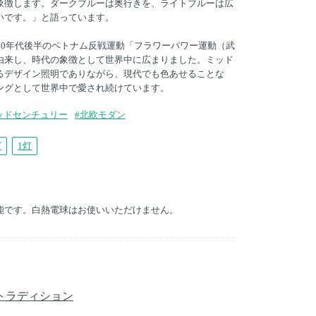
象徴します。ダークブルーは奥行きを、ライトブルーは広
いです。」と語っています。
60年代後半のベトナム反戦運動「フラワーパワー運動（武
由来し、時代の象徴として世界中に広まりました。ミッド
るデザイン照明でありながら、現代でも色あせることな
ングとして世界中で愛され続けています。
ッドセンチュリー
#北欧モダン
グ
1灯
用可能です。白熱電球はお使いいただけません。
アンドトラディション