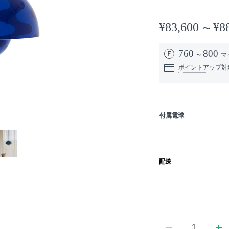
¥83,600
¥8
760
800
マ
ポイントアップ対
付属電球
配送