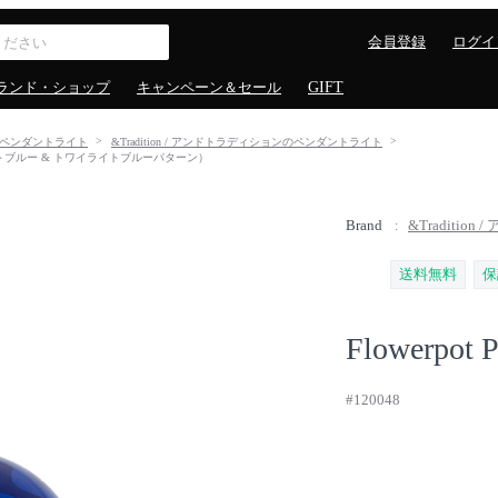
会員登録
ログイ
ランド・ショップ
キャンペーン＆セール
GIFT
ペンダントライト
&Tradition / アンドトラディションのペンダントライト
0（コバルトブルー & トワイライトブルーパターン）
Brand
&Traditio
送料無料
保
Flowerpot 
#120048