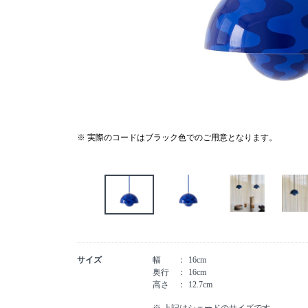
※ 実際のコードはブラック色でのご用意となります。
サイズ
幅
16cm
奥行
16cm
高さ
12.7cm