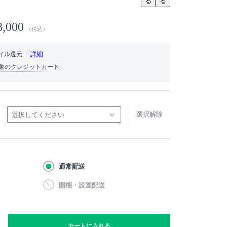
る
る
8,000
（税込）
詳細
イル還元
象のクレジットカード
選択解除
選択してください
通常配送
開梱・設置配送
カートに入れる