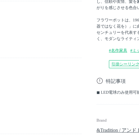
し、信頼や友情、愛を
がりを感じさせる色合
フラワーポットは、19
器ではなく花を）」に
センチュリーを代表す
く、モダンなライティ
#名作家具
#ミ
引掛シーリン
特記事項
◼︎ LED電球のみ使
Brand
&Tradition / 