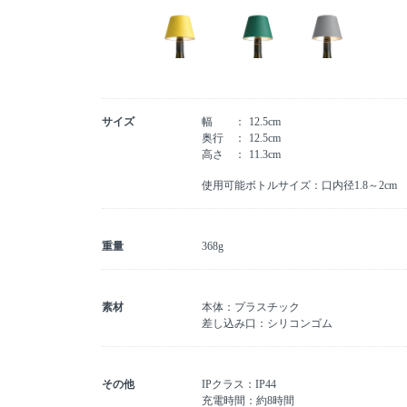
サイズ
幅
12.5cm
奥行
12.5cm
高さ
11.3cm
使用可能ボトルサイズ：口内径1.8～2cm
重量
368g
素材
本体：プラスチック
差し込み口：シリコンゴム
その他
IPクラス：IP44
充電時間：約8時間