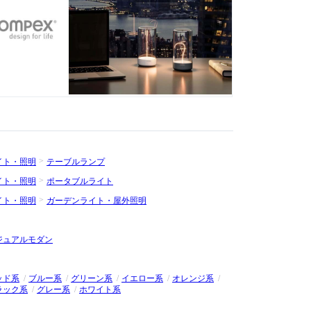
リーホテルや三つ星レストランなどに提供するなど、国際的な
イト・照明
テーブルランプ
イト・照明
ポータブルライト
イト・照明
ガーデンライト・屋外照明
ジュアルモダン
ッド系
ブルー系
グリーン系
イエロー系
オレンジ系
ラック系
グレー系
ホワイト系