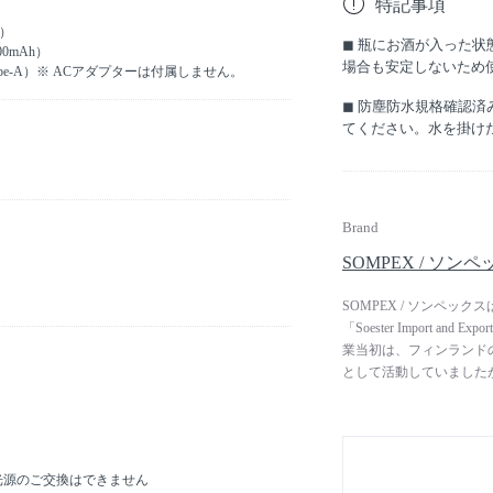
特記事項
色）
◼︎ 瓶にお酒が入った
0mAh）
場合も安定しないため
/ Type-A）※ ACアダプターは付属しません。
◼︎ 防塵防水規格確認
てください。水を掛け
Brand
SOMPEX / ソン
SOMPEX / ソンペッ
「Soester Import 
業当初は、フィンランドの
として活動していましたが
ザイナーとのコラボレー
た。現在では、自社ブランド
スタリング）、LEONA
協業し、オリジナル製品の
D光源のご交換はできません
陶磁器ブランドであるVill