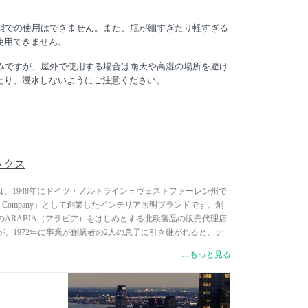
状態での使用はできません。また、瓶が細すぎたり軽すぎる
使用できません。
済みですが、屋外で使用する場合は雨天や高湿の場所を避け
たり、浸水しないようにご注意ください。
ペックス
クスは、1948年にドイツ・ノルトライン＝ヴェストファーレン州で
and Export Company」として創業したインテリア照明ブランドです。創
ARABIA（アラビア）をはじめとする北欧製品の販売代理店
、1972年に事業が創業者の2人の息子に引き継がれると、デ
ションによる照明器具の製造・販売へと方向転換を図りまし
…もっと見る
の照明に加え、ESPRIT（エスプリ）、MUSTERRING（ム
RDO（レオナルド）といった有力ライフスタイルブランドとも
開発・販売を行っています。中でも2012年以降は、世界的な
eroy & Boch（ビレロイ ＆ ボッホ）のテーブルランプを手掛