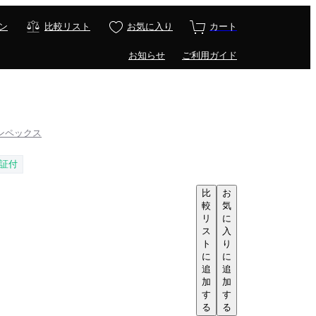
ン
比較リスト
お気に入り
カート
お知らせ
ご利用ガイド
 ソンペックス
証付
比
お
較
気
リ
に
ス
入
ト
り
に
に
追
追
加
加
す
す
る
る