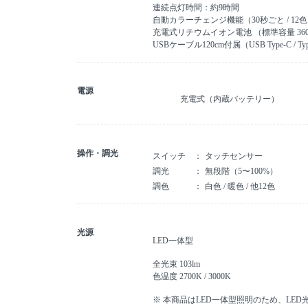
連続点灯時間：約9時間
自動カラーチェンジ機能（30秒ごと / 12
充電式リチウムイオン電池 （標準容量 360
USBケーブル120cm付属（USB Type-C 
電源
充電式（内蔵バッテリー）
操作・調光
スイッチ
タッチセンサー
調光
無段階（5〜100%）
調色
白色 / 暖色 / 他12色
光源
LED一体型
全光束 103lm
色温度 2700K / 3000K
※ 本商品はLED一体型照明のため、LE