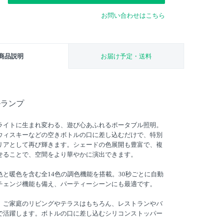
お問い合わせはこちら
商品説明
お届け予定・送料
ルランプ
ライトに生まれ変わる、遊び心あふれるポータブル照明。
ウィスキーなどの空きボトルの口に差し込むだけで、特別
リアとして再び輝きます。シェードの色展開も豊富で、複
せることで、空間をより華やかに演出できます。
と暖色を含む全14色の調色機能を搭載。30秒ごとに自動
チェンジ機能も備え、パーティーシーンにも最適です。
、ご家庭のリビングやテラスはもちろん、レストランやバ
で活躍します。ボトルの口に差し込むシリコンストッパー