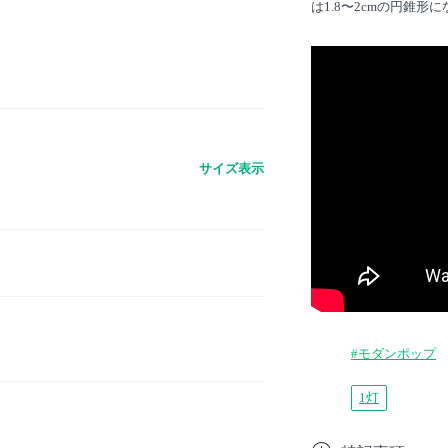
は1.8〜2cmの円錐
サイズ表示
#モダンポップ
1灯