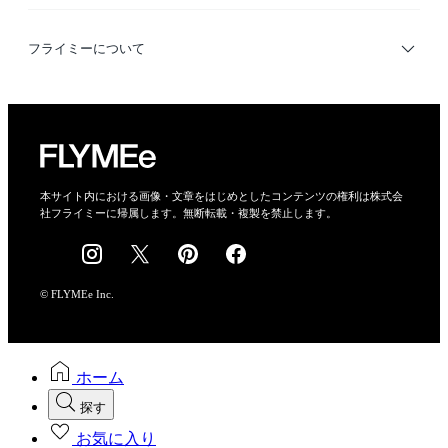
利用規約
フライミーについて
プライバシーポリシー
運営会社
特定商取引法に基づく表示
会社概要
本サイト内における画像・文章をはじめとしたコンテンツの権利は株式会
社フライミーに帰属します。無断転載・複製を禁止します。
採用情報
© FLYMEe Inc.
ホーム
探す
お気に入り