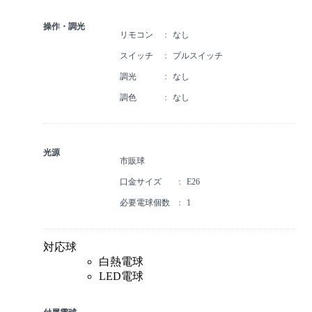
操作・調光
リモコン
なし
スイッチ
プルスイッチ
調光
なし
調色
なし
光源
市販球
口金サイズ
E26
必要電球個数
1
対応球
白熱電球
LED電球