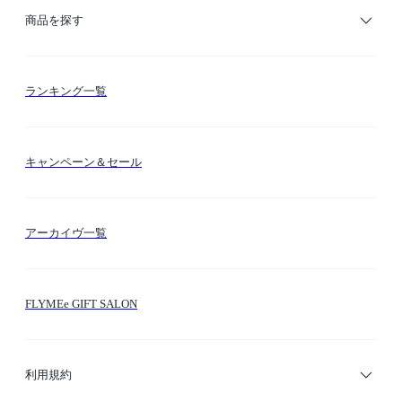
ご利用ガイド
商品を探す
お支払い方法
カテゴリー検索
ランキング一覧
送料・納期・配送
カラー検索
キャンペーン＆セール
FLYMEeマイル
テーマ検索
アーカイヴ一覧
お問い合わせ
シーン検索
FLYMEe GIFT SALON
サイトマップ
ブランド・ショップ検索
利用規約
デザイナー検索