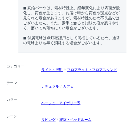
◼︎ 真鍮パーツは、素材特性上、経年変化により表面が酸
化し、変色が生じます。お届け時から変色や斑点などが
見られる場合がありますが、素材特性のため不良品では
ございません。また、素手で触ると指紋の痕が残りやす
く、磨いても落ちにくい場合がございます。
◼︎ 付属電球は点灯確認用として同梱しているため、通常
の電球よりも早く消耗する場合がございます。
カテゴリー
ライト・照明
フロアライト・フロアスタンド
テーマ
ナチュラル
カフェ
カラー
ベージュ・アイボリー系
シーン
リビング
寝室・ベッドルーム