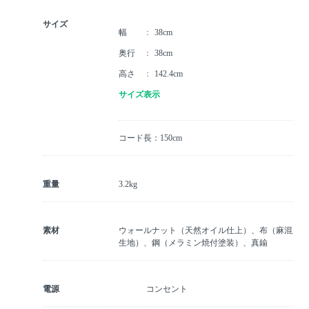
サイズ
幅
38cm
奥行
38cm
高さ
142.4cm
サイズ表示
コード長：150cm
重量
3.2kg
素材
ウォールナット（天然オイル仕上）、布（麻混
生地）、鋼（メラミン焼付塗装）、真鍮
電源
コンセント