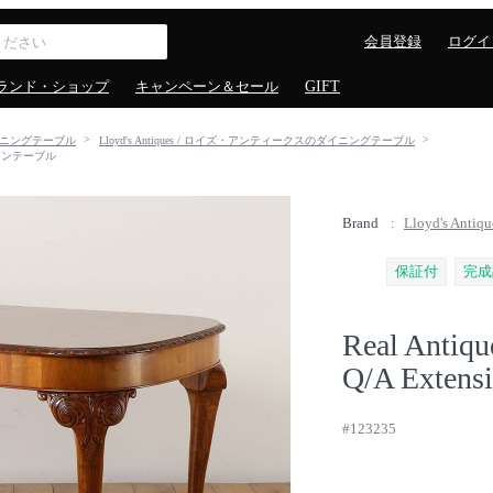
会員登録
ログイ
ランド・ショップ
キャンペーン＆セール
GIFT
ニングテーブル
Lloyd's Antiques / ロイズ・アンティークスのダイニングテーブル
テンションテーブル
Brand
Lloyd's A
保証付
完成
Real Antiqu
Q/A Extensi
#123235