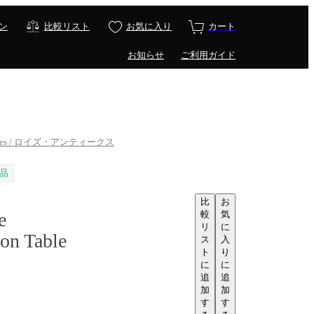
ン
比較リスト
お気に入り
カート
お知らせ
ご利用ガイド
ntiques / ロイズ・アンティークス
品
比
お
較
気
e
リ
に
on Table
ス
入
ト
り
に
に
追
追
加
加
す
す