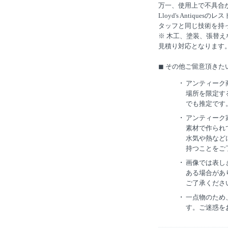
万一、使用上で不具合
Lloyd's Antiq
タッフと同じ技術を持
※ 木工、塗装、張替
見積り対応となります
◼︎ その他ご留意頂きた
アンティーク
場所を限定す
でも推定です
アンティーク
素材で作られ
水気や熱など
持つことをご
画像では表し
ある場合があ
ご了承くださ
一点物のため
す。ご迷惑を