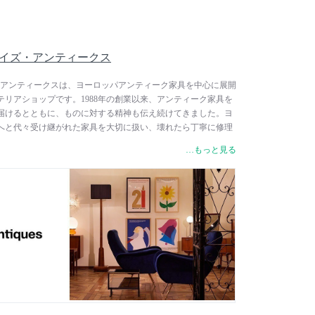
ues / ロイズ・アンティークス
es / ロイズ・アンティークスは、ヨーロッパアンティーク家具を中心に展開
リアショップです。1988年の創業以来、アンティーク家具を
届けるとともに、ものに対する精神も伝え続けてきました。ヨ
へと代々受け継がれた家具を大切に扱い、壊れたら丁寧に修理
として残す習慣があります。このように大切に扱われた家具
…もっと見る
を過去から現在、そして未来へと伝えていきます。ロイズ・ア
ッパ各地の良質なアンティーク家具を、買い付けから販売まで
質で長く使えるアンティーク家具を提供し続けています。現在
家具を中心としながら、様々な時代の多様な文化とスタイルを
チャー・スタイル」を提案し、英国伝統のデザインと製法を忠
リジナルのリプロダクション家具も展開しています。