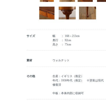
サイズ
幅
168～213cm
奥行
92cm
高さ
75cm
素材
ウォルナット
その他
生産：イギリス（推定）
年代：1930年代（推定） ※塗装は現代
修復済
中板：本体内部に収納可