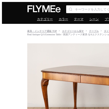
カテゴリー
カラー
テーマ
シーン
ブ
家具・インテリア通販 TOP
カテゴリーから探す
テーブル
ダイ
Real Antique Q/A Extension Table / 英国アンティーク家具 Q/Aエクス