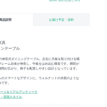
商品説明
お届け予定・送料
家具
ョンテーブル
製の伸長式ダイニングテーブル。左右に天板を取り付ける構
フレーム自体が伸長し、中板をはめ込む構造です。脚部が
脚間が広がり、椅子を配置しやすい設計となっています。
ルのスマートなデザインに、ウォルナットの水面のような
台です。
テージ＆リアルアンティーク
ュ・英国スタイル