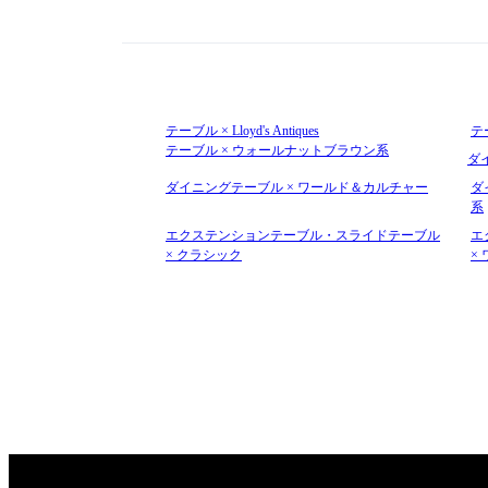
テーブル × Lloyd's Antiques
テ
テーブル × ウォールナットブラウン系
ダイ
ダイニングテーブル × ワールド＆カルチャー
ダ
系
エクステンションテーブル・スライドテーブル
エ
× クラシック
×