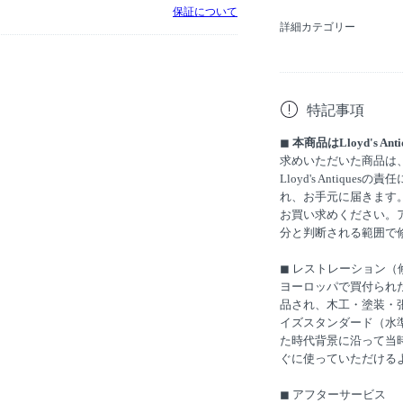
保証について
詳細カテゴリー
特記事項
◼︎
本商品はLloyd's
求めいただいた商品は
Lloyd's Antiq
れ、お手元に届きます
お買い求めください。
分と判断される範囲で
◼︎ レストレーション（
ヨーロッパで買付られ
品され、木工・塗装・
イズスタンダード（水
た時代背景に沿って当
ぐに使っていただける
◼︎ アフターサービス