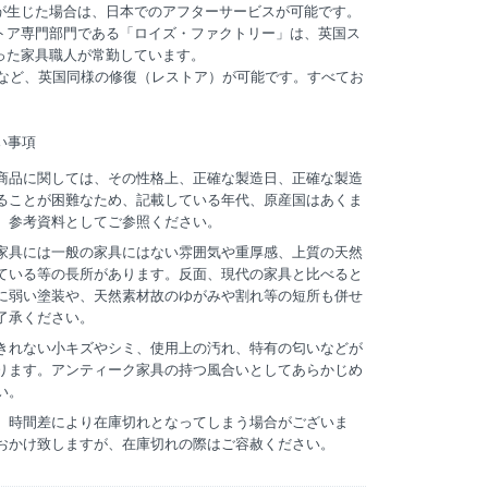
が生じた場合は、日本でのアフターサービスが可能です。
uesのレストア専門部門である「ロイズ・ファクトリー」は、英国ス
った家具職人が常勤しています。
えなど、英国同様の修復（レストア）が可能です。すべてお
。
い事項
商品に関しては、その性格上、正確な製造日、正確な製造
ることが困難なため、記載している年代、原産国はあくま
。参考資料としてご参照ください。
家具には一般の家具にはない雰囲気や重厚感、上質の天然
ている等の長所があります。反面、現代の家具と比べると
に弱い塗装や、天然素材故のゆがみや割れ等の短所も併せ
了承ください。
きれない小キズやシミ、使用上の汚れ、特有の匂いなどが
ります。アンティーク家具の持つ風合いとしてあらかじめ
い。
、時間差により在庫切れとなってしまう場合がございま
おかけ致しますが、在庫切れの際はご容赦ください。