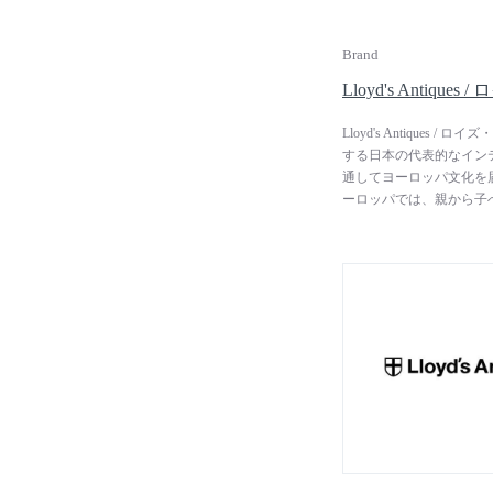
Brand
Lloyd's Antiq
Lloyd's Antiqu
する日本の代表的なインテ
通してヨーロッパ文化を
ーロッパでは、親から子
しながら、キズも思い出
は、その家の伝統と格式
ンティークスは、ヨーロ
すべて自社で行い、高品
では、英国アンティーク
融合した「ミックスカル
実に再現した高品質なオ