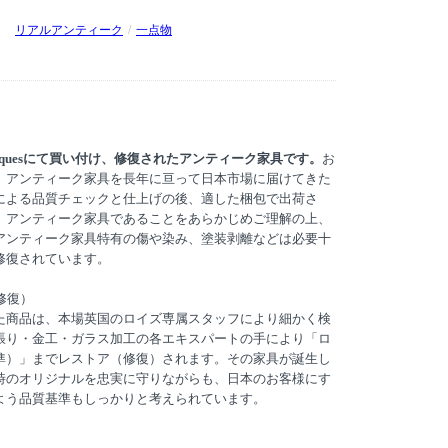
リアルアンティーク
一点物
 Antiquesにて買い付け、修復されたアンティーク家具です。
お
、アンティーク家具を長年に亘って日本市場に届けてきた
uesの責任による品質チェックと仕上げの後、適した梱包で出荷さ
。アンティーク家具であることをあらかじめご理解の上、
アンティーク家具特有の傷や染み、塗装剥離などは必要十
修復されています。
修復）
た商品は、本場英国のロイズ専属スタッフにより細かく検
張り・金工・ガラス加工の各エキスパートの手により「ロ
準）」までレストア（修復）されます。その家具が誕生し
時のオリジナルを忠実に守りながらも、日本のお客様にす
よう品質基準もしっかりと考えられています。