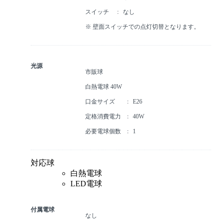
スイッチ
なし
※ 壁面スイッチでの点灯切替となります。
光源
市販球
白熱電球 40W
口金サイズ
E26
定格消費電力
40W
必要電球個数
1
対応球
白熱電球
LED電球
付属電球
なし