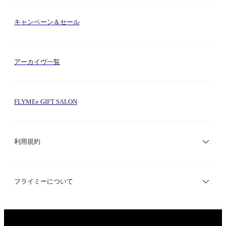
送料・納期・配送
カラー検索
キャンペーン＆セール
FLYMEeマイル
テーマ検索
アーカイヴ一覧
お問い合わせ
シーン検索
FLYMEe GIFT SALON
サイトマップ
ブランド・ショップ検索
利用規約
デザイナー検索
利用規約
フライミーについて
プライバシーポリシー
運営会社