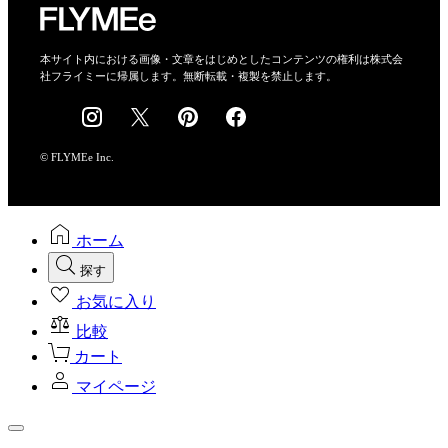
特定商取引法に基づく表示
会社概要
本サイト内における画像・文章をはじめとしたコンテンツの権利は株式会
社フライミーに帰属します。無断転載・複製を禁止します。
採用情報
© FLYMEe Inc.
ホーム
探す
お気に入り
比較
カート
マイページ