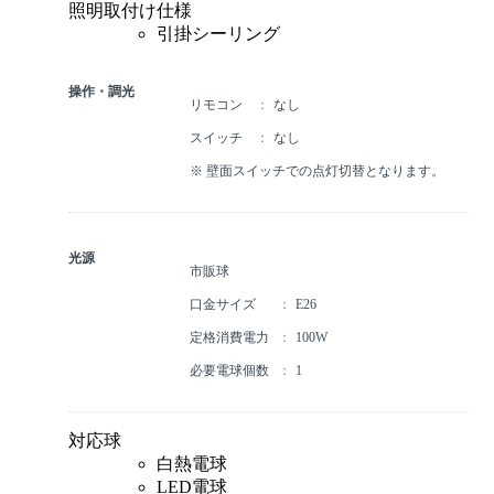
照明取付け仕様
引掛シーリング
操作・調光
リモコン
なし
スイッチ
なし
※ 壁面スイッチでの点灯切替となります。
光源
市販球
口金サイズ
E26
定格消費電力
100W
必要電球個数
1
対応球
白熱電球
LED電球