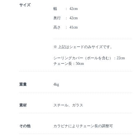
サイズ
幅
42cm
奥行
42cm
高さ
41cm
※ 上記はシェードのみサイズです。
シーリングカバー（ポールを含む）：22cm
チェーン長：50cm
重量
4kg
素材
スチール、ガラス
その他
カラビナによりチェーン長の調整可