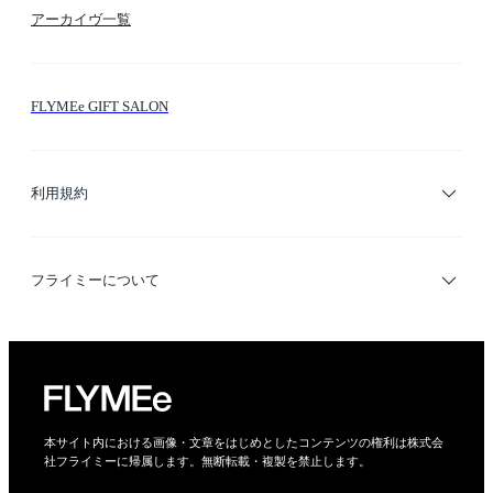
アーカイヴ一覧
お問い合わせ
シーン検索
FLYMEe GIFT SALON
サイトマップ
ブランド・ショップ検索
利用規約
デザイナー検索
利用規約
フライミーについて
プライバシーポリシー
運営会社
特定商取引法に基づく表示
会社概要
本サイト内における画像・文章をはじめとしたコンテンツの権利は株式会
社フライミーに帰属します。無断転載・複製を禁止します。