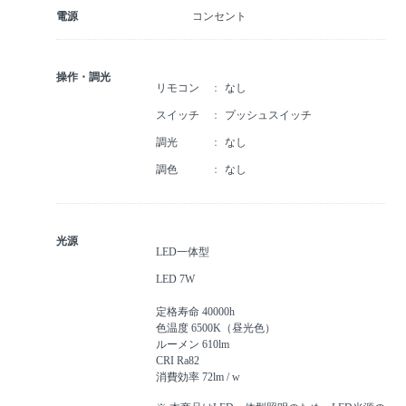
電源
コンセント
操作・調光
リモコン
なし
スイッチ
プッシュスイッチ
調光
なし
調色
なし
光源
LED一体型
LED 7W
定格寿命 40000h
色温度 6500K（昼光色）
ルーメン 610lm
CRI Ra82
消費効率 72lm / w