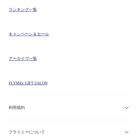
お支払い方法
カテゴリー検索
ランキング一覧
送料・納期・配送
カラー検索
キャンペーン＆セール
FLYMEeマイル
テーマ検索
アーカイヴ一覧
お問い合わせ
シーン検索
FLYMEe GIFT SALON
サイトマップ
ブランド・ショップ検索
利用規約
デザイナー検索
利用規約
フライミーについて