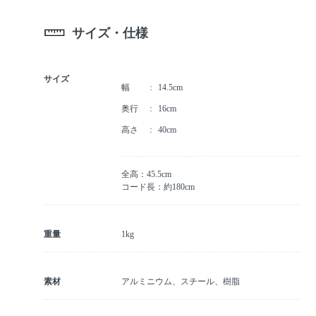
サイズ・仕様
サイズ
幅
14.5cm
奥行
16cm
高さ
40cm
全高：45.5cm
コード長：約180cm
重量
1kg
素材
アルミニウム、スチール、樹脂