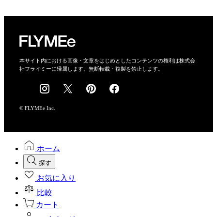
プライバシーポリシー
運営会社
特定商取引法に基づく表示
会社概要
本サイト内における画像・文章をはじめとしたコンテンツの権利は株式会
社フライミーに帰属します。無断転載・複製を禁止します。
採用情報
© FLYMEe Inc.
ホーム
探す
お気に入り
比較
カート