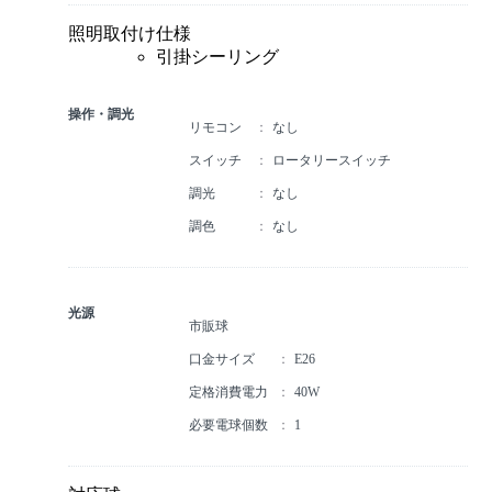
照明取付け仕様
引掛シーリング
操作・調光
リモコン
なし
スイッチ
ロータリースイッチ
調光
なし
調色
なし
光源
市販球
口金サイズ
E26
定格消費電力
40W
必要電球個数
1