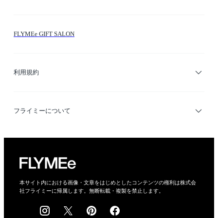
お問い合わせ
シーン検索
FLYMEe GIFT SALON
サイトマップ
ブランド・ショップ検索
利用規約
デザイナー検索
利用規約
フライミーについて
プライバシーポリシー
運営会社
特定商取引法に基づく表示
会社概要
本サイト内における画像・文章をはじめとしたコンテンツの権利は株式会
社フライミーに帰属します。無断転載・複製を禁止します。
採用情報