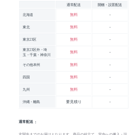
通常配送
開梱・設置配送
無料
-
北海道
無料
-
東北
無料
-
東京23区
東京23区外・埼
無料
-
玉・千葉・神奈川
無料
-
その他本州
無料
-
四国
無料
-
九州
要見積り
-
沖縄・離島
通常配送
玄関先までのお届けとなります。商品の組立て、室内への搬入・設