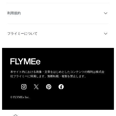
サイトマップ
ブランド・ショップ検索
利用規約
デザイナー検索
利用規約
フライミーについて
プライバシーポリシー
運営会社
特定商取引法に基づく表示
会社概要
本サイト内における画像・文章をはじめとしたコンテンツの権利は株式会
社フライミーに帰属します。無断転載・複製を禁止します。
採用情報
© FLYMEe Inc.