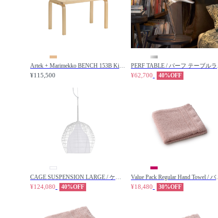
Artek + Marimekko BENCH 153B Kivet / アルテック + マリメッコ ベンチ 153B キヴェット / Artek / アルテック
PERF TABLE
¥115,500
¥62,700
40%OFF
CAGE SUSPENSION LARGE / ケージ サスペンションライト ラージ（ホワイト） / DIESEL LIVING / ディーゼルリビング
Value Pack Regular Hand Towel 
¥124,080
¥18,480
40%OFF
30%OFF