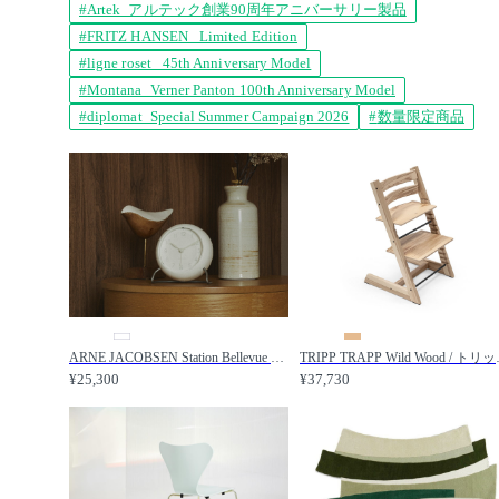
Artek_アルテック創業90周年アニバーサリー製品
FRITZ HANSEN_ Limited Edition
ligne roset_ 45th Anniversary Model
Montana_Verner Panton 100th Anniversary Model
diplomat_Special Summer Campaign 2026
数量限定商品
ARNE JACOBSEN Station Bellevue Table Clock / アルネ・ヤコブセン ステーション ベルビュー テーブルクロック / FLYMEe accessoire / フライミーアクセソワ
TRIPP TRAPP Wi
¥25,300
¥37,730