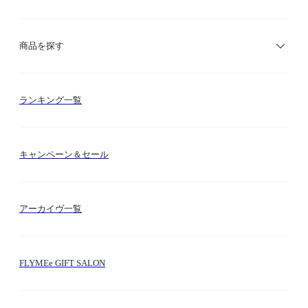
ご利用ガイド
商品を探す
お支払い方法
カテゴリー検索
ランキング一覧
送料・納期・配送
カラー検索
キャンペーン＆セール
FLYMEeマイル
テーマ検索
アーカイヴ一覧
お問い合わせ
シーン検索
FLYMEe GIFT SALON
サイトマップ
ブランド・ショップ検索