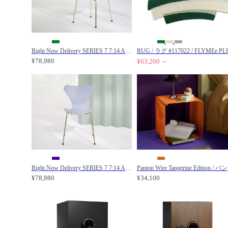
Right Now Delivery SERIES 7 7:14 AM COLOUR EDITION / セブンチェア 3107 7:14 AM カラーエディション（7:14 AM グリーン） / FRITZ HANSEN / フリッツ・ハンセン
¥78,980
¥63,200 ～
Right Now Delivery SERIES 7 7:14 AM COLOUR EDITION / セブンチェア 3107 7:14 AM カラーエディション（7:14 AM ヴァイオレット） / FRITZ HANSEN / フリッツ・ハンセン
Panton
¥78,980
¥34,100