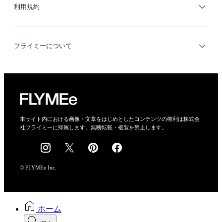
利用規約
デザイナー検索
利用規約
フライミーについて
プライバシーポリシー
運営会社
特定商取引法に基づく表示
会社概要
本サイト内における画像・文章をはじめとしたコンテンツの権利は株式会
社フライミーに帰属します。無断転載・複製を禁止します。
採用情報
© FLYMEe Inc.
ホーム