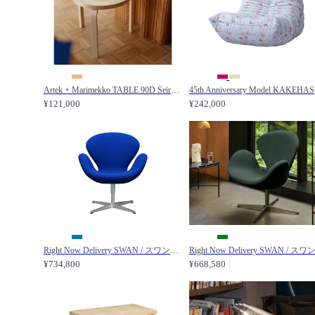
Artek + Marimekko TABLE 90D Seireeni / アルテック + マリメッコ 90D テーブル セイレーニ / Artek / アルテック
45th Ann
¥121,000
¥242,000
Right Now Delivery SWAN / スワンチェア 3320（Divina 756 ブルー） / FRITZ HANSEN / フリッツ・ハンセン
¥734,800
¥668,580