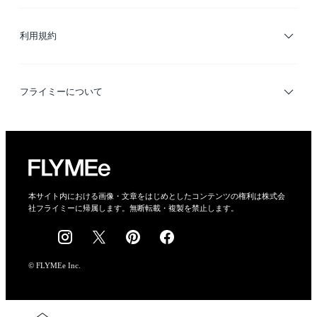
サイトマップ
ブランド・ショップ検索
利用規約
デザイナー検索
利用規約
フライミーについて
プライバシーポリシー
運営会社
特定商取引法に基づく表示
会社概要
本サイト内における画像・文章をはじめとしたコンテンツの権利は株式会
社フライミーに帰属します。無断転載・複製を禁止します。
採用情報
© FLYMEe Inc.