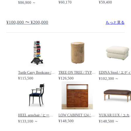
¥60,170
¥59,400
¥86,900 ～
¥100,000 〜 ¥200,000
もっと見る
Turtle Carry Bookcase / タートル キャリーブックケース / Qeeboo / キーブー
TREE ON TREE / TYPE2 / トゥリー オン トゥリー タイプ 2 / COMPLEX UNIVERSAL FURNITURE SUPPLY / コンプレックスユニバーサルファニチャーサプライ
¥115,500
¥126,500
¥102,300 ～
HEEL armchair / ヒール アームチェア PM123 / ROCKSTONE / ロックストーン
LOW CABINET 124 / ローキャビネット 124 / source / ソース
YUKAR LUX / ユカラ ラックス リ
¥148,500
¥133,100 ～
¥148,500 ～