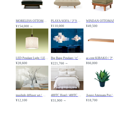
MORELESS OTTOMAN / モアレス オットマン / MASTERWAL / マスターウォール
PLAYA SOFA / プラヤ ソファ ベース 幅154.5cm（ペット対応生地） / JOURNAL STANDARD FURNITURE / ジャーナルスタンダードファニチャー
¥110,000
¥49,500
¥154,000 ～
LED Pendant Light / LED ペンダントライト #1673 / FLYMEe Japan Style / フライミージャパンスタイル
Big Bang Pendant / ビッグバン ペンダント / FOSCARINI / フォスカリーニ
ac-cent KIBAKO /
¥28,600
¥66,000
¥221,760 ～
inushide diffuser set / イヌシデ ディフューザーセット 森林の香り / FLYMEe accessoire / フライミーアクセソワ
400TC Hotel / 400TC ホテル 掛け布団カバー / HOTEL LIKE INTERIOR / ホテルライクインテリア
Agave Attenuata P
¥12,100
¥18,700
¥31,900 ～