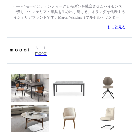
moooi / モーイは、アンティークとモダンを融合させたハイセンス
で美しいインテリア・家具を生み出し続ける、オランダを代表する
インテリアブランドです。Marcel Wanders（マルセル・ワンダー
ス）とCasper Vissers（キャスパー・フィッサス）により、2001年に
…もっと見る
設立。オランダ語の「mooi （美しいという意味の言葉）」に「o」
を一つ加え、さらなる美しさやオリジナリティのあるデザインを目
指す意味を込めて名付けられました。アンティークやゴシック、オ
リエンタルなど様々なエッセンスと現代の先進的なデザインを融合
モーイ
させた作品は、大胆で遊び心があり、常識にとらわれない独創的な
moooi
インテリア空間を演出します。 アートディレクションを務めるマ
ルセル・ワンダースをはじめ、Studio Job（スタジオ・ヨブ）、
Jaime Hayon（ハイメ・アジョン）、Jasper Morrison（ジャスパー・
モリソン）、Maaten Baas（マーティン バース）、三宅有洋、
Neri&Hu（ネリ＆フー）など世界的な著名デザイナーによる個性豊
かで美しいコレクションは、ブランドデビュー以来、ミラノサロー
ネ国際家具見本市での発表の度に注目を集め、驚きとユーモアを効
かせた独特の世界観で世界中の人々を魅了し続けています。