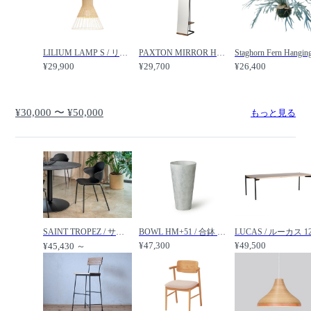
LILIUM LAMP S / リリウムランプ S / IDEE / イデー
PAXTON MIRROR HANGER / パクストン ミラーハンガー / JOURNAL STANDARD FURNITURE / ジャーナルスタンダードファニチャー
¥29,900
¥29,700
¥26,400
¥30,000 〜 ¥50,000
もっと見る
SAINT TROPEZ / サントロペ リサイクルポリプロピレン メタル脚 CS/1845 / Calligaris / カリガリス
BOWL HM+51 / 合鉢 HM+51 フラワーベース / FLYMEe Japan Style / フライミージャパンスタイル
¥47,300
¥49,500
¥45,430 ～