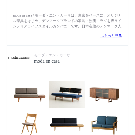
moda en casa / モーダ・エン・カーサは、東京をベースに、オリジナ
ル家具をはじめ、デンマークブランドの家具・照明・ラグを扱うイ
ンテリアライフスタイルカンパニーです。日本在住のデンマーク人
が2000年8月に創業し、北欧を中心としたヨーロッパ各地の最新ト
…もっと見る
レンドと日本の生活文化をミックスさせた独自のモダンスタイルを
提案。家庭の中のファッションを提案するアンテナショップとして
の意味を込めて「moda en casa」と名付けられました。デザイン性
が高く、日本の住環境に適したインテリアをグッドプライスで展開
モーダ・エン・カーサ
し、コンクリート、メタル、テラゾーなど、異素材を用いてトレン
moda en casa
ドを押さえた遊び心あふれるサイドアイテムも人気です。