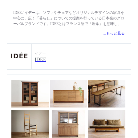
IDEE / イデーは、ソファやチェアなどオリジナルデザインの家具を
中心に、広く「暮らし」についての提案を行っている日本発のグロ
ーバルブランドです。IDEEとはフランス語で「理念」を意味し、
同時に哲学用語の「イデア（理想形）」にも掛かっています。1983
…もっと見る
年にオリジナル家具シリーズを発表して以来、日本の家具・インテ
リアシーンにおいて、現代の都市生活に合うシンプルなスタイルを
基本としつつも、既成概念に捉われない、新しい造形に挑戦し、数
多くのデザイナーと「ありそうで、なかった」家具を次々と世に送
イデー
り出しています。それらの多くは洋家具の起源であるヨーロッパを
IDEE
中心に世界各国で称賛を浴び、美術品としてコレクターも現れ、デ
ザインミュージアムの永久保存品として採用される作品も複数存在
しています。