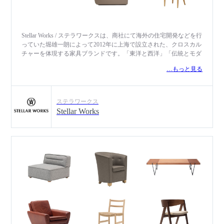
Stellar Works / ステラワークスは、商社にて海外の住宅開発などを行
っていた堀雄一朗によって2012年に上海で設立された、クロスカル
チャーを体現する家具ブランドです。「東洋と西洋」「伝統とモダ
ン」「クラフトとインダストリー」など、異なる国や地域、文化や
…もっと見る
価値観を絆ぐ、それぞれの優れた伝統文化や技術を現代の光のもと
で一つにする、というコンセプトのもと、上海とロンドンを拠点と
するNeri & Hu（ネリ＆フー）をクリエイティブ・ディレクターに
迎え、ニューヨークなどを拠点とするYabu Pushelberg（ヤブ・プシ
ステラワークス
ェルバーグ）や日本のnendoといった世界トップクラスの建築家、
Stellar Works
インテリアデザイナー、プロダクトデザイナーを起用。アジアの美
に改めて注目し、ヨーロッパの伝統という異なる視点から、歴史あ
る日本の伝統的なフォルムやスタイルやモチーフを取り入れ、タイ
ムレスな新しいものづくりを目指しています。