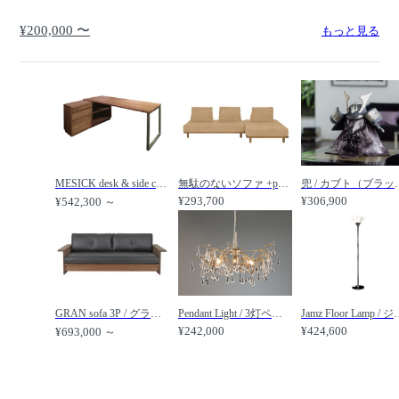
¥200,000 〜
もっと見る
MESICK desk & side chest / ミーシック デスク & サイドチェスト / REAL Style / リアルスタイル
無駄のないソファ +pet / 無駄のないソファ ベース2点 ＋ 背3点（ペット対応生地） / Fumi / フミ
兜 / カブト（ブラック
¥293,700
¥306,900
¥542,300 ～
GRAN sofa 3P / グラン ソファ 3P / REAL Style / リアルスタイル
Pendant Light / 3灯ペンダントライト GPN012-3 / LAURA ASHLEY / ローラ アシュレイ
Jamz Floor Lamp / ジャムズ
¥242,000
¥424,600
¥693,000 ～