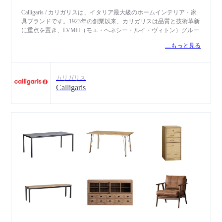
Calligaris / カリガリスは、イタリア最大級のホームインテリア・家
具ブランドです。1923年の創業以来、カリガリスは品質と技術革新
に重点を置き、LVMH（モエ・ヘネシー・ルイ・ヴィトン）グルー
プに入ったことにより、現在では世界レベルの家具メーカーへと成
…もっと見る
長しました。「affordable luxury（アフォーダブル・ラグジュアリ
ー）＝ 手の届く贅沢」をテーマに、トレンドの色やマテリアルを
取り入れ、都会的で洗練された空間をつくり上げるイタリアンモダ
ンデザインの家具を展開しています。品質マネジメントシステムに
カリガリス
関する国際規格「ISO9001」を取得しており、木材の伐採から製
Calligaris
材、乾燥、生産の全ての工程を自社で行っています。ダイニングチ
ェアやダイニングテーブルをはじめ、用途に応じて天板の広さを変
えることができる伸長式テーブルなど、ダイニングからリビング、
ホームアクセサリーに至るまで数多くラインアップしています。