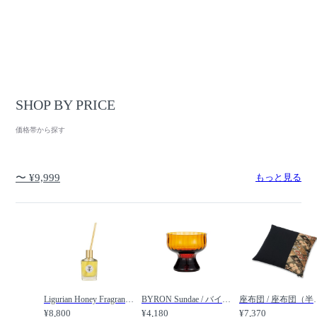
SHOP BY PRICE
価格帯から探す
〜 ¥9,999
もっと見る
Ligurian Honey Fragrance Diffuser / リグリアンハニー フレグランスディフューザー / Maine Beach / マインビーチ
BYRON Sundae / バイロン サンデー モール（アンバー） / 廣田硝子
座布団 / 座布団（半面 四季彩々 / 利休） /
¥8,800
¥4,180
¥7,370