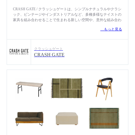
CRASH GATE / クラッシュゲートは、シンプルナチュラルやクラシ
ック、ビンテージやインダストリアルなど、多種多様なテイストの
家具を組み合わせることで生まれる新しい空間や、意外な組み合わ
せで生まれるギャップやユーモアのある空間を提案する「CRUSH
…もっと見る
CRASH PROJECT（クラッシュクラッシュプロジェクト）」の家具
を扱うインテリアショップです。「壊すことで生まれるなにか」を
テーマに掲げ、こうあるべきというルールや固定概念に縛られず、
心躍るもの・好きなものを自由にミックスする楽しさや、そこから
クラッシュゲート
生まれる個性的でカジュアルな心地の良い暮らしを発信していま
CRASH GATE
す。 ビンテージスタイルのソファ、古民家で使われてきた古材に
アイアンを組み合わせたテーブル、フックや棚板の組み合わせが自
由自在な収納家具、リビングとダイニングの垣根をなくすLDスタ
イルのソファダイニングなど、今の暮らしにフィットしながらも長
く愛着を持って使っていただけるプロダクトを多数展開。好きなも
のや思い入れのあるものに囲まれて暮らす喜びや哀愁、懐かしさな
ど、形ではない心の豊かさを生み出し、セオリーやメソッドに縛ら
れることのないクラッシュ独自のユーモアのある世界観を提案して
います。