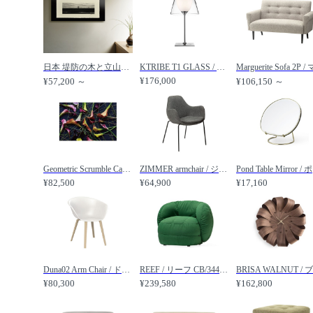
日本 堤防の木と立山連峰 / 日本 堤防の木と立山連峰 1 × 3［ 8-617-79 ］ / IGREBOW / アイグレボゥ
KTRIBE T1 GLASS / Kトライブ T1 ガラス / FLOS / フロス
¥176,000
¥57,200 ～
¥106,150 ～
Geometric Scrumble Calla / ジオメトリック スクランブルカラー レクタングルLL / YOKO Takeuchi / ヨウコ タケウチ
ZIMMER armchair / ジマー アームチェア / DAN-FORM / ダンフォーム
Pond
¥82,500
¥64,900
¥17,160
Duna02 Arm Chair / ドゥーナ02 アームチェア 木製脚 / arper / アルペール
REEF / リーフ CB/3441 / Calligaris / カリガリス
¥80,300
¥239,580
¥162,800