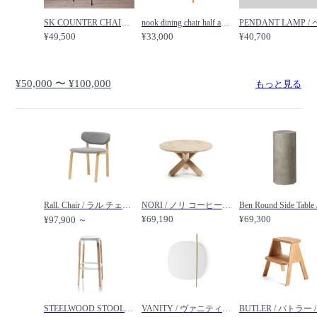
SK COUNTER CHAIR wood / SK カウンターチェア / SIKAKU / シカク
nook dining chair half arm / ヌーク ダイニングチェア ハーフアーム / SIEVE / シーヴ
¥49,500
¥33,000
¥40,700
¥50,000 〜 ¥100,000
もっと見る
Rall. Chair / ラル チェア ローバック / 天童木工
NORI / ノリ コーヒーテーブル / LaForma / ラ フォーマ
¥69,190
¥69,300
¥97,900 ～
STEELWOOD STOOL / スティールウッド スツール / Magis / マジス
VANITY / ヴァニティ CS/5111-P / Calligaris / カリガリス