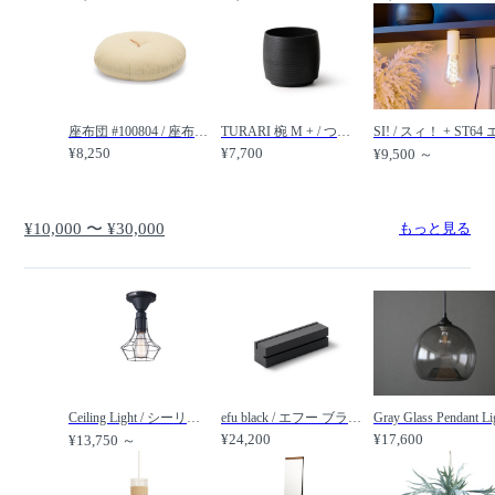
座布団 #100804 / 座布団 #100804 / FLYMEe Japan Style / フライミージャパンスタイル
TURARI 椀 M + / つらり 椀 M プラス / 我戸幹男商店
¥8,250
¥7,700
¥9,500 ～
¥10,000 〜 ¥30,000
もっと見る
Ceiling Light / シーリングライト #28533 / FLYMEe Factory / フライミーファクトリー
efu black / エフー ブラック ショート / FLYMEe accessoire / フライミーアクセソワ
¥24,200
¥17,600
¥13,750 ～