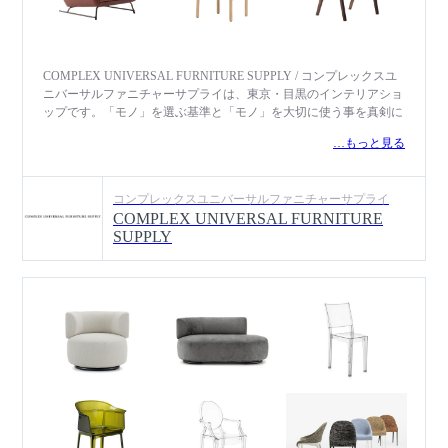
COMPLEX UNIVERSAL FURNITURE SUPPLY / コンプレックスユ
ニバーサルファニチャーサプライは、東京・目黒のインテリアショ
ップです。「モノ」を選ぶ基準と「モノ」を大切に使う事を真剣に
考え、流行で終わることのない家具や世界中から厳選した様々なイ
…もっと見る
ンテリア用品などを提供しています。レストラン、オフィス、ホテ
ルなどプロジェクトごとの特注家具や店舗内装デザインから、大切
な家族と過ごす居住空間まで、家具のプロフェッショナルとして心
コンプレックスユニバーサルファニチャーサプライ
から満足できる空間作りを提案。オーダー家具やオリジナル家具の
COMPLEX UNIVERSAL FURNITURE
ほか、APPARATUS（アパラタス）の照明、Subway Ceramicsのサブ
SUPPLY
ウェイタイル、Architectural Pottery（アーキテクチュアル ポタリ
ー）のプランターなど、海外インテリア商材の輸入代理店も務めて
います。