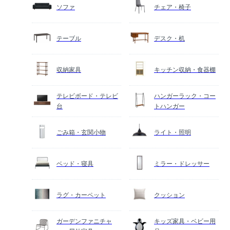
ソファ
チェア・椅子
テーブル
デスク・机
収納家具
キッチン収納・食器棚
テレビボード・テレビ
ハンガーラック・コー
台
トハンガー
ごみ箱・玄関小物
ライト・照明
ベッド・寝具
ミラー・ドレッサー
ラグ・カーペット
クッション
ガーデンファニチャ
キッズ家具・ベビー用