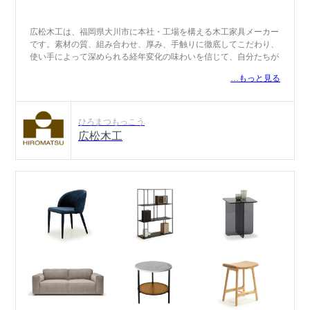
広松木工は、福岡県大川市に本社・工場を構える木工家具メーカー
です。素材の質、組み合わせ、厚み、手触りに徹底してこだわり、
使い手によって深められる経年変化の味わいを信じて、自分たちが
本当に美しいと感じる家具やスタイルを追求する中で生まれた、
…もっと見る
「広松らしい」「広松らしさ」といった独特の味わいを持つ家具を
展開しています。広松木工のものづくりの指標となる言葉「WHITE
FUSION」は、純粋無垢で美しく、すべての色の根源である「白」
を背景に美しく存在する家具であること、そして、木と異なる素材
ひろまつもっこう
との「融合」にはじまり、空間との「融合」、新しさと懐かしさの
広松木工
「融合」が成立する家具であることを表しています。暮らしの中に
溶け込み、手に馴染む道具としての「家族の家具」、そして暮らし
の道具となって、「家族の風景」「家族の一員」になるような家具
を目指し、木目と向かい合い、人の心に響く優しいものづくりを続
けています。