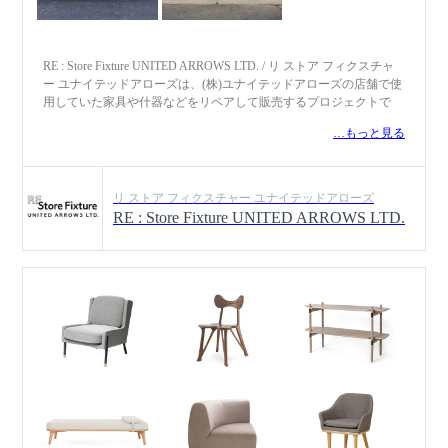
RE : Store Fixture UNITED ARROWS LTD. / リ ストア フィクスチャ
ー ユナイテッドアローズは、(株)ユナイテッドアローズの店舗で使
用していた家具や什器などをリペアして販売するプロジェクトで
す。創業来店舗で使用していたテーブルやチェスト、ソファなどの
…もっと見る
海外からの買付け家具や、オリジナルで製作した什器、ディスプレ
イで使用していた備品など、いずれも歴史を感じる味わい深いもの
ばかりを展開しています。劣化した部分は一点一点状態に合わせて
最適な方法でリペアし、リペアされた家具たちがより長く使われて
リ ストア フィクスチャー ユナイテッドアローズ
いくことができるように、新たな命を吹き込んでいます。
RE : Store Fixture UNITED ARROWS LTD.