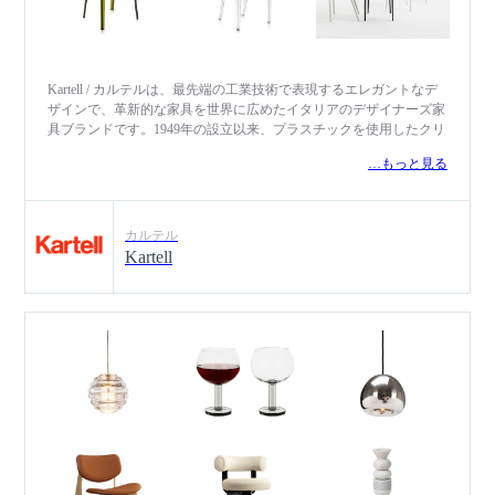
Kartell / カルテルは、最先端の工業技術で表現するエレガントなデ
ザインで、革新的な家具を世界に広めたイタリアのデザイナーズ家
具ブランドです。1949年の設立以来、プラスチックを使用したクリ
エイティブなデザインと機能性、高品質なプロダクトを世に出し、
…もっと見る
インダストリアルデザインのトップブランドとしての確固たる地位
を確立しています。 次々と進化するプラスチックの利用と新技術
やプロセスの研究は、製品の機能的性能及び美しい外観を革新する
ことに尽力してきたカルテルの基礎です。カルテルのプラスチック
カルテル
は、実用的かつ機能的な面に加えて、魅力と貴重さを兼ね備え、一
Kartell
般的なプラスチック製品の捉え方を、単なる機能的な物から真に贅
沢な一品へと根本的に変えました。近年では、地球環境にやさしい
バイオプラスチックなどの新素材を用いたり、A.I.（人工知能）に
デザインをさせたりと、常に人々を驚かせるようなプロダクト開発
を展開しています。 フィリップ・スタルク、ヴィコ・マジストレ
ッティ、パトリシア・ウルキオラ、マルセル・ワンダース、ピエ
ロ・リッソーニ、吉岡徳仁など、国際的な一流デザイナーとコラボ
レートし、世界中に最新トレンドを発信しています。