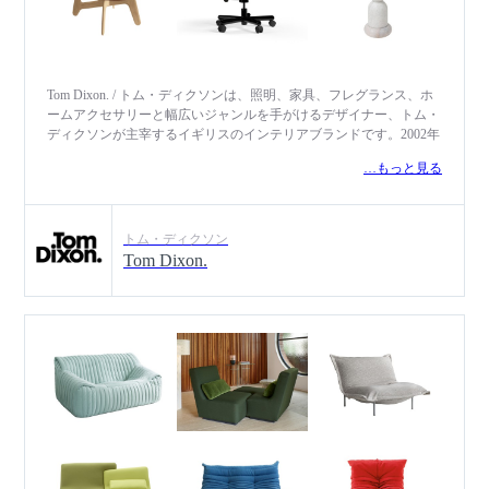
Tom Dixon. / トム・ディクソンは、照明、家具、フレグランス、ホ
ームアクセサリーと幅広いジャンルを手がけるデザイナー、トム・
ディクソンが主宰するイギリスのインテリアブランドです。2002年
のブランドスタート以降、独創的なミラーを使った照明シリーズ
…もっと見る
や、一点物のアート作品に近い斬新なプロダクトを数々発表。素材
そのものの特徴を生かした、独創的な創作手法は、トム・ディクソ
ンの特徴と云われる、一種異端的かつ工業的なアプローチを体現す
るものであり、その表現方法は一見英国的な側面を持ちながらも、
トム・ディクソン
奇抜でユニークな部分を兼ね備えています。代表作の一つである
Tom Dixon.
「Sチェア」は、MoMA（ニューヨーク近代美術館）のパーマネン
トコレクションに選ばれるなど、世界中で高い評価を得ています。