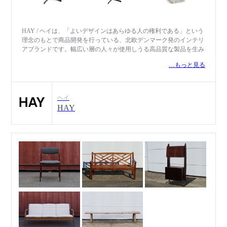
HAY / ヘイは、「よいデザインはあらゆる人の権利である」という
理念のもとで商品開発を行っている、北欧デンマーク発のインテリ
アブランドです。幅広い層の人々が使用しうる高品質な製品を生み
出すため、世界中の優れたデザイナーと協働し、歯ブラシからゴミ
…もっと見る
箱、ソファに至るまで、暮らしの中で日常的に使用する製品を幅広
く提供しています。アート、建築、ファッションの3つをインスピ
レーションの源とし、住まいと職場の境界がより流動的になりつつ
ある現代に合わせて、家具や照明、アクセサリーを取り揃え、多様
ヘイ
な環境とニーズに対応することを目指しています。
HAY