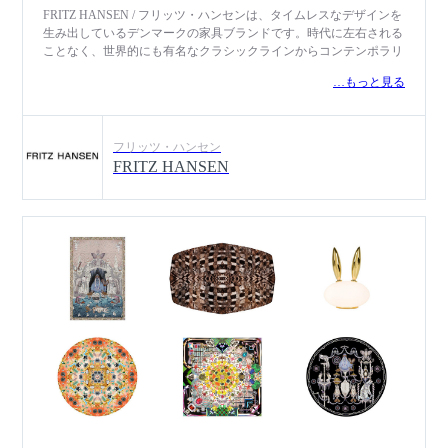
FRITZ HANSEN / フリッツ・ハンセンは、タイムレスなデザインを
生み出しているデンマークの家具ブランドです。時代に左右される
ことなく、世界的にも有名なクラシックラインからコンテンポラリ
ーラインまで、一つの世界観で表現。1872年にデンマークで創業
…もっと見る
し、長年にわたりアルネ・ヤコブセンら一流デザイナーとコラボレ
ーションし、クラシックコレクションとして、セブンチェアやエッ
グチェア、スワンチェアなど数多くの名作を生み出しています。コ
ンテンポラリーコレクションには、ハイメ・アジョンやピエロ・リ
フリッツ・ハンセン
ッソーニなど、現代で最も刺激的で国際的にも高い評価を受けてい
FRITZ HANSEN
るデザイナーによる新しいデザインの家具などが揃っています。2
つのコレクションに共通するのは、デザインとアートの境界線を曖
昧にする、彫刻的でアーティスティックな表現です。前例のない方
法で機能とフォルムを両立させ、一つひとつのアイテムに大きな存
在感と意義を与え、空間を生まれ変わらせてきました。現在も創業
当時と同様に、フリッツ・ハンセンは「たった1つの家具が部屋や
建物全体を美しくすることができ、その空間で過ごす人々の幸せを
高める」という信念に導かれています。決して妥協を許さず、世界
のデザイン界だけでなく上質なライフスタイルを追求する人々の間
で、その存在意義を増し続けています。