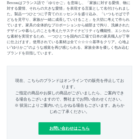
Berceauはフランス語で「ゆりかご」を意味し、「家族に対する愛情、物に
対する愛情、それらの大きな愛情」を表現する言葉として名付けられまし
た。製品一つひとつに子育てのエッセンスを盛り込み、「いつもそばで子
どもを見守り、家族が一緒に成長していけること」を大切に考えて作られ
ています。家具の全体的なプロポーションから細部まで拘り、洗練された
デザインや暮らしのことを考えたサステイナビリティな機能性、エシカル
な素材を実現するため、一つひとつを国内の工場で日本の家具職人が丁寧
に仕上げます。使用されている素材は全て☆☆☆☆基準をクリア。心地よ
い"ゆりかご"のような感覚を再び感じられる、家族全体を優しく包み込む
ブランドを目指しています。
現在、こちらのブランドはオンラインでの販売を停止してお
ります。
ご指定の商品やお探しの商品がございましたら、ご案内でき
る場合もございますので、弊社までお問い合わせください。
※ 状況によりご案内いたしかねる場合もございます。あらか
じめご了承ください。
お問い合わせはこちら