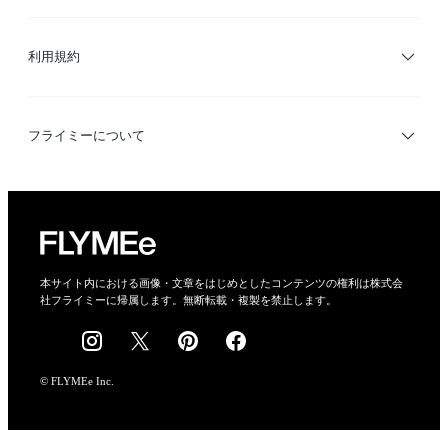
サイトマップ
ブランド・ショップ検索
利用規約
デザイナー検索
利用規約
フライミーについて
プライバシーポリシー
運営会社
特定商取引法に基づく表示
会社概要
本サイト内における画像・文章をはじめとしたコンテンツの権利は株式会
社フライミーに帰属します。無断転載・複製を禁止します。
採用情報
© FLYMEe Inc.