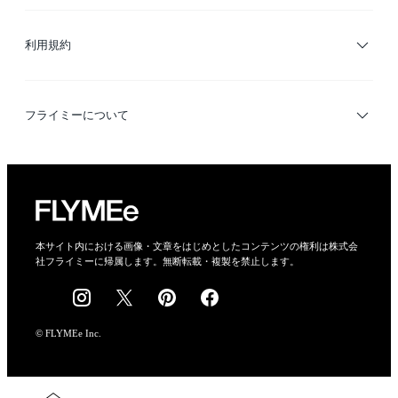
サイトマップ
ブランド・ショップ検索
利用規約
デザイナー検索
利用規約
フライミーについて
プライバシーポリシー
運営会社
特定商取引法に基づく表示
会社概要
本サイト内における画像・文章をはじめとしたコンテンツの権利は株式会
社フライミーに帰属します。無断転載・複製を禁止します。
採用情報
© FLYMEe Inc.