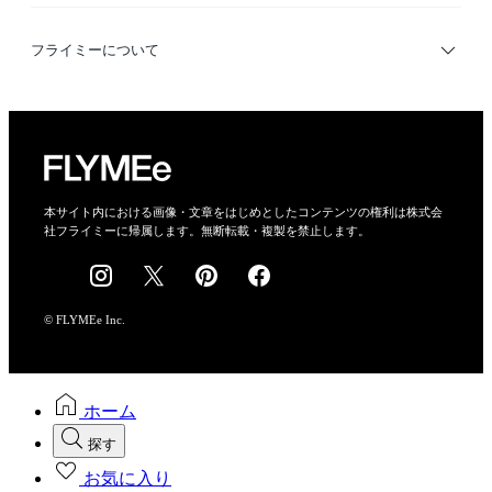
利用規約
フライミーについて
プライバシーポリシー
運営会社
特定商取引法に基づく表示
会社概要
本サイト内における画像・文章をはじめとしたコンテンツの権利は株式会
社フライミーに帰属します。無断転載・複製を禁止します。
採用情報
© FLYMEe Inc.
ホーム
探す
お気に入り