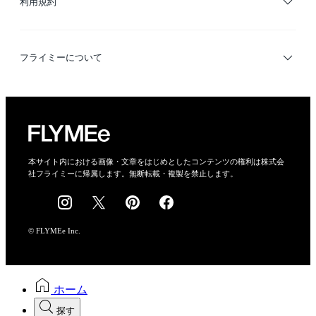
利用規約
デザイナー検索
利用規約
フライミーについて
プライバシーポリシー
運営会社
特定商取引法に基づく表示
会社概要
本サイト内における画像・文章をはじめとしたコンテンツの権利は株式会
社フライミーに帰属します。無断転載・複製を禁止します。
採用情報
© FLYMEe Inc.
ホーム
探す