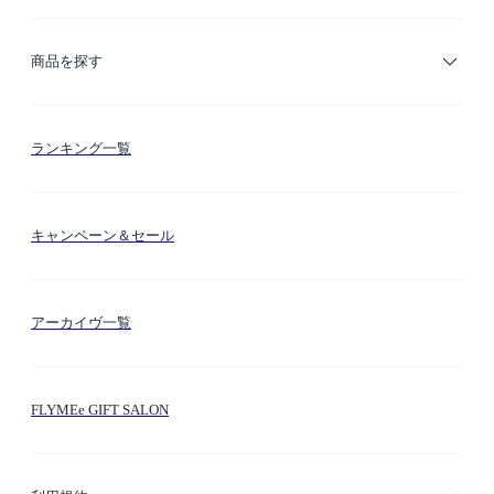
ご利用ガイド
商品を探す
お支払い方法
カテゴリー検索
ランキング一覧
送料・納期・配送
カラー検索
キャンペーン＆セール
FLYMEeマイル
テーマ検索
アーカイヴ一覧
お問い合わせ
シーン検索
FLYMEe GIFT SALON
サイトマップ
ブランド・ショップ検索