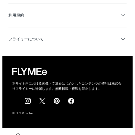
サイトマップ
ブランド・ショップ検索
利用規約
デザイナー検索
利用規約
フライミーについて
プライバシーポリシー
運営会社
特定商取引法に基づく表示
会社概要
本サイト内における画像・文章をはじめとしたコンテンツの権利は株式会
社フライミーに帰属します。無断転載・複製を禁止します。
採用情報
© FLYMEe Inc.