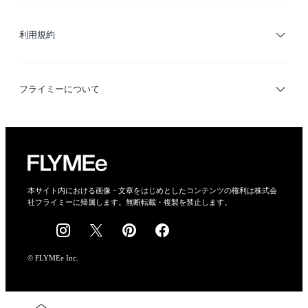
サイトマップ
ブランド・ショップ検索
利用規約
デザイナー検索
利用規約
フライミーについて
プライバシーポリシー
運営会社
特定商取引法に基づく表示
会社概要
本サイト内における画像・文章をはじめとしたコンテンツの権利は株式会
社フライミーに帰属します。無断転載・複製を禁止します。
採用情報
© FLYMEe Inc.