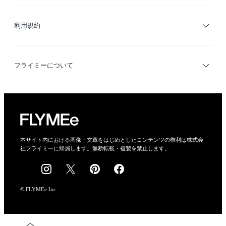
サイトマップ
ブランド・ショップ検索
利用規約
デザイナー検索
利用規約
フライミーについて
プライバシーポリシー
運営会社
特定商取引法に基づく表示
会社概要
本サイト内における画像・文章をはじめとしたコンテンツの権利は株式会
社フライミーに帰属します。無断転載・複製を禁止します。
採用情報
© FLYMEe Inc.