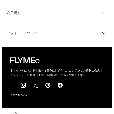
サイトマップ
ブランド・ショップ検索
利用規約
デザイナー検索
利用規約
フライミーについて
プライバシーポリシー
運営会社
特定商取引法に基づく表示
会社概要
本サイト内における画像・文章をはじめとしたコンテンツの権利は株式会
社フライミーに帰属します。無断転載・複製を禁止します。
採用情報
© FLYMEe Inc.