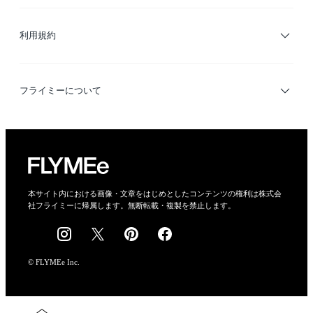
サイトマップ
ブランド・ショップ検索
利用規約
デザイナー検索
利用規約
フライミーについて
プライバシーポリシー
運営会社
特定商取引法に基づく表示
会社概要
本サイト内における画像・文章をはじめとしたコンテンツの権利は株式会
社フライミーに帰属します。無断転載・複製を禁止します。
採用情報
© FLYMEe Inc.