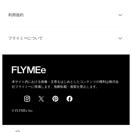
サイトマップ
ブランド・ショップ検索
利用規約
デザイナー検索
利用規約
フライミーについて
プライバシーポリシー
運営会社
特定商取引法に基づく表示
会社概要
本サイト内における画像・文章をはじめとしたコンテンツの権利は株式会
社フライミーに帰属します。無断転載・複製を禁止します。
採用情報
© FLYMEe Inc.