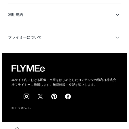
サイトマップ
ブランド・ショップ検索
利用規約
デザイナー検索
利用規約
フライミーについて
プライバシーポリシー
運営会社
特定商取引法に基づく表示
会社概要
本サイト内における画像・文章をはじめとしたコンテンツの権利は株式会
社フライミーに帰属します。無断転載・複製を禁止します。
採用情報
© FLYMEe Inc.