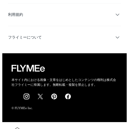
サイトマップ
ブランド・ショップ検索
利用規約
デザイナー検索
利用規約
フライミーについて
プライバシーポリシー
運営会社
特定商取引法に基づく表示
会社概要
本サイト内における画像・文章をはじめとしたコンテンツの権利は株式会
社フライミーに帰属します。無断転載・複製を禁止します。
採用情報
© FLYMEe Inc.