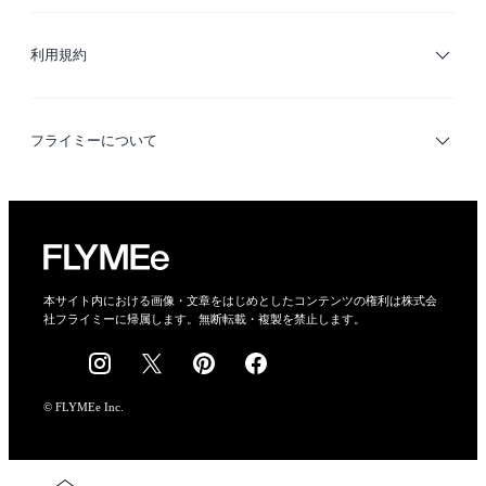
サイトマップ
ブランド・ショップ検索
利用規約
デザイナー検索
利用規約
フライミーについて
プライバシーポリシー
運営会社
特定商取引法に基づく表示
会社概要
本サイト内における画像・文章をはじめとしたコンテンツの権利は株式会
社フライミーに帰属します。無断転載・複製を禁止します。
採用情報
© FLYMEe Inc.