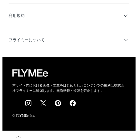
サイトマップ
ブランド・ショップ検索
利用規約
デザイナー検索
利用規約
フライミーについて
プライバシーポリシー
運営会社
特定商取引法に基づく表示
会社概要
本サイト内における画像・文章をはじめとしたコンテンツの権利は株式会
社フライミーに帰属します。無断転載・複製を禁止します。
採用情報
© FLYMEe Inc.