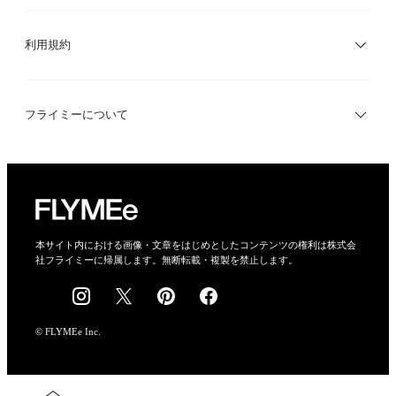
サイトマップ
ブランド・ショップ検索
利用規約
デザイナー検索
利用規約
フライミーについて
プライバシーポリシー
運営会社
特定商取引法に基づく表示
会社概要
本サイト内における画像・文章をはじめとしたコンテンツの権利は株式会
社フライミーに帰属します。無断転載・複製を禁止します。
採用情報
© FLYMEe Inc.