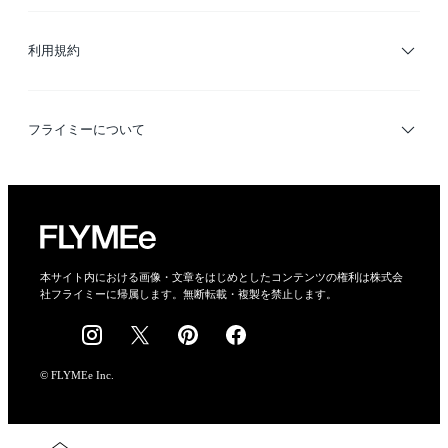
サイトマップ
ブランド・ショップ検索
利用規約
デザイナー検索
利用規約
フライミーについて
プライバシーポリシー
運営会社
特定商取引法に基づく表示
会社概要
本サイト内における画像・文章をはじめとしたコンテンツの権利は株式会
社フライミーに帰属します。無断転載・複製を禁止します。
採用情報
© FLYMEe Inc.