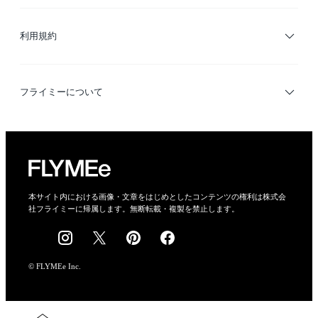
サイトマップ
ブランド・ショップ検索
利用規約
デザイナー検索
利用規約
フライミーについて
プライバシーポリシー
運営会社
特定商取引法に基づく表示
会社概要
本サイト内における画像・文章をはじめとしたコンテンツの権利は株式会
社フライミーに帰属します。無断転載・複製を禁止します。
採用情報
© FLYMEe Inc.