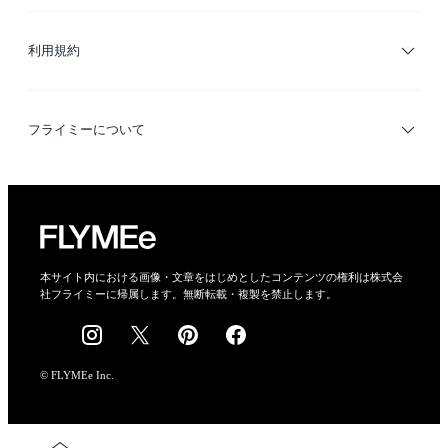
サイトマップ
ブランド・ショップ検索
利用規約
デザイナー検索
利用規約
フライミーについて
プライバシーポリシー
運営会社
特定商取引法に基づく表示
会社概要
本サイト内における画像・文章をはじめとしたコンテンツの権利は株式会
社フライミーに帰属します。無断転載・複製を禁止します。
採用情報
© FLYMEe Inc.