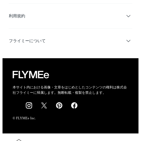
サイトマップ
ブランド・ショップ検索
利用規約
デザイナー検索
利用規約
フライミーについて
プライバシーポリシー
運営会社
特定商取引法に基づく表示
会社概要
本サイト内における画像・文章をはじめとしたコンテンツの権利は株式会
社フライミーに帰属します。無断転載・複製を禁止します。
採用情報
© FLYMEe Inc.