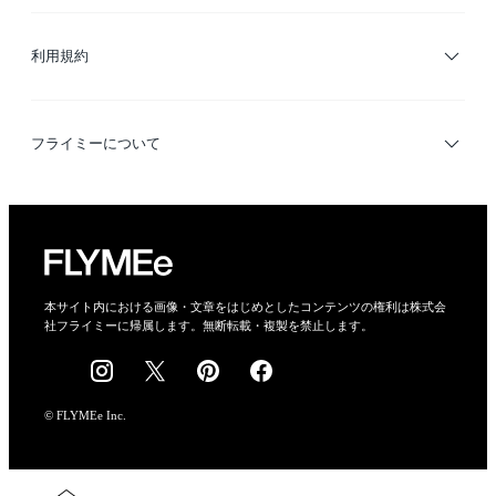
サイトマップ
ブランド・ショップ検索
利用規約
デザイナー検索
利用規約
フライミーについて
プライバシーポリシー
運営会社
特定商取引法に基づく表示
会社概要
本サイト内における画像・文章をはじめとしたコンテンツの権利は株式会
社フライミーに帰属します。無断転載・複製を禁止します。
採用情報
© FLYMEe Inc.