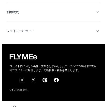
サイトマップ
ブランド・ショップ検索
利用規約
デザイナー検索
利用規約
フライミーについて
プライバシーポリシー
運営会社
特定商取引法に基づく表示
会社概要
本サイト内における画像・文章をはじめとしたコンテンツの権利は株式会
社フライミーに帰属します。無断転載・複製を禁止します。
採用情報
© FLYMEe Inc.