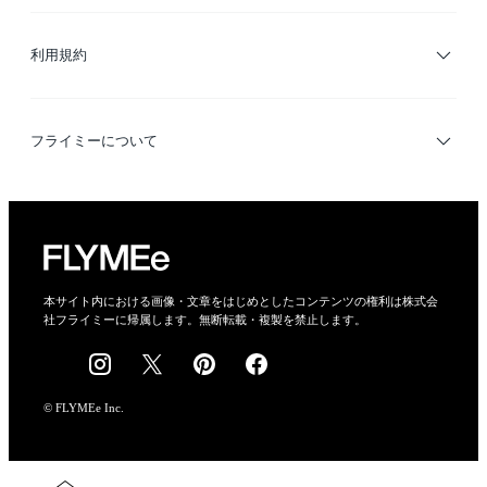
サイトマップ
ブランド・ショップ検索
利用規約
デザイナー検索
利用規約
フライミーについて
プライバシーポリシー
運営会社
特定商取引法に基づく表示
会社概要
本サイト内における画像・文章をはじめとしたコンテンツの権利は株式会
社フライミーに帰属します。無断転載・複製を禁止します。
採用情報
© FLYMEe Inc.