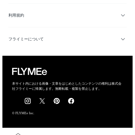
サイトマップ
ブランド・ショップ検索
利用規約
デザイナー検索
利用規約
フライミーについて
プライバシーポリシー
運営会社
特定商取引法に基づく表示
会社概要
本サイト内における画像・文章をはじめとしたコンテンツの権利は株式会
社フライミーに帰属します。無断転載・複製を禁止します。
採用情報
© FLYMEe Inc.