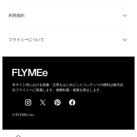
サイトマップ
ブランド・ショップ検索
利用規約
デザイナー検索
利用規約
フライミーについて
プライバシーポリシー
運営会社
特定商取引法に基づく表示
会社概要
本サイト内における画像・文章をはじめとしたコンテンツの権利は株式会
社フライミーに帰属します。無断転載・複製を禁止します。
採用情報
© FLYMEe Inc.