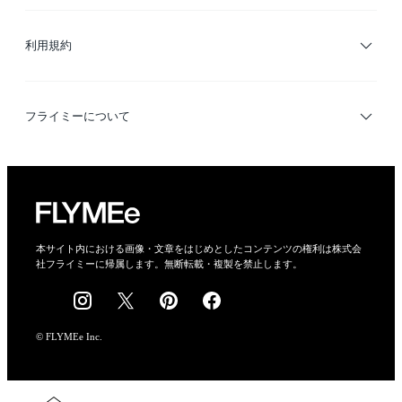
サイトマップ
ブランド・ショップ検索
利用規約
デザイナー検索
利用規約
フライミーについて
プライバシーポリシー
運営会社
特定商取引法に基づく表示
会社概要
本サイト内における画像・文章をはじめとしたコンテンツの権利は株式会
社フライミーに帰属します。無断転載・複製を禁止します。
採用情報
© FLYMEe Inc.