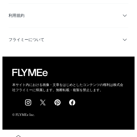
サイトマップ
ブランド・ショップ検索
利用規約
デザイナー検索
利用規約
フライミーについて
プライバシーポリシー
運営会社
特定商取引法に基づく表示
会社概要
本サイト内における画像・文章をはじめとしたコンテンツの権利は株式会
社フライミーに帰属します。無断転載・複製を禁止します。
採用情報
© FLYMEe Inc.