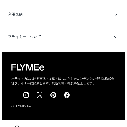
サイトマップ
ブランド・ショップ検索
利用規約
デザイナー検索
利用規約
フライミーについて
プライバシーポリシー
運営会社
特定商取引法に基づく表示
会社概要
本サイト内における画像・文章をはじめとしたコンテンツの権利は株式会
社フライミーに帰属します。無断転載・複製を禁止します。
採用情報
© FLYMEe Inc.