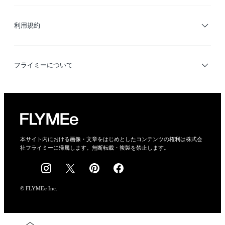
サイトマップ
ブランド・ショップ検索
利用規約
デザイナー検索
利用規約
フライミーについて
プライバシーポリシー
運営会社
特定商取引法に基づく表示
会社概要
本サイト内における画像・文章をはじめとしたコンテンツの権利は株式会
社フライミーに帰属します。無断転載・複製を禁止します。
採用情報
© FLYMEe Inc.