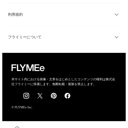
サイトマップ
ブランド・ショップ検索
利用規約
デザイナー検索
利用規約
フライミーについて
プライバシーポリシー
運営会社
特定商取引法に基づく表示
会社概要
本サイト内における画像・文章をはじめとしたコンテンツの権利は株式会
社フライミーに帰属します。無断転載・複製を禁止します。
採用情報
© FLYMEe Inc.